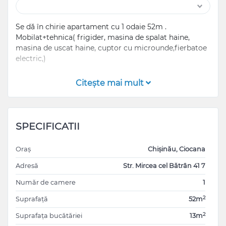
Se dă în chirie apartament cu 1 odaie 52m .
Mobilat+tehnica( frigider, masina de spalat haine,
masina de uscat haine, cuptor cu microunde,fierbatoe
electric,)
Conditii: Se dă în chirie minim pe 3 luni.
Citeşte mai mult
SPECIFICATII
Oraș
Chișinău, Ciocana
Adresă
Str. Mircea cel Bătrân 41 7
Număr de camere
1
2
Suprafață
52m
2
Suprafața bucătăriei
13m