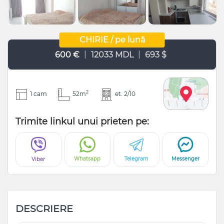
CHIRIE / pe lună
|
|
600 €
12033 MDL
693 $
2
1 cam
52m
et. 2/10
Trimite linkul unui prieten pe:
Whatsapp
Telegram
Messenger
Viber
DESCRIERE