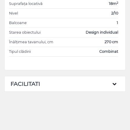
2
Suprafața locativă
18m
Nivel
2/10
Balcoane
1
Starea obiectului
Design individual
Înălțimea tavanului, cm
270 cm
Tipul clădirii
Combinat
FACILITATI