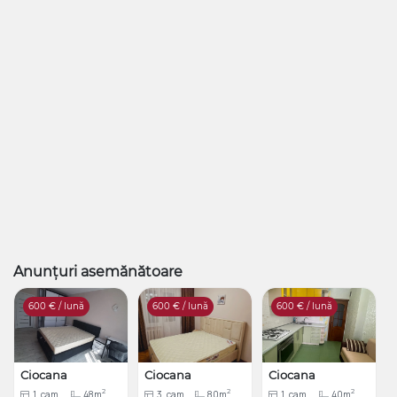
Anunțuri asemănătoare
600
€ / lună
600
€ / lună
600
€ / lună
Ciocana
Ciocana
Ciocana
2
2
2
1
cam
48m
3
cam
80m
1
cam
40m