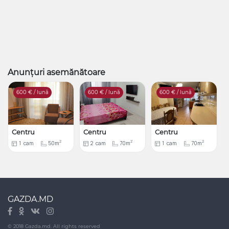
Anunțuri asemănătoare
600
€ / lună
600
€ / lună
600
€ / lună
Centru
Centru
Centru
2
2
2
1
cam
50m
2
cam
70m
1
cam
70m
GAZDA.MD
© 2018 Gazda.md. All rights reserved