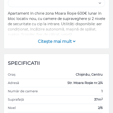
Apartament în chirie zona Moara Roşie 600€ lunar în
bloc locativ nou, cu camere de supraveghere şi 2 nivele
de securitate cu cip la intrare. Utilități disponibile: aer
condiționat, încălzire autonomă, maşină de spălat,
cuptor, frigider, fier de călcat, veselă.
La 2 minute distanță supermarket, farmacie, brutărie,
Citeşte mai mult
parc, Centrul medicilor de familie nr.1, stație de
troleibuz.
Locație ultra centru liniștită chiar în inima oraşului.
SPECIFICATII
La dorință oferim în chirie suplimentar şi loc de
parcare subteran.
Oraș
Chișinău, Centru
Adresă
Str. Moara Roșie nr.2/4
Număr de camere
1
2
Suprafață
37m
Nivel
2/6