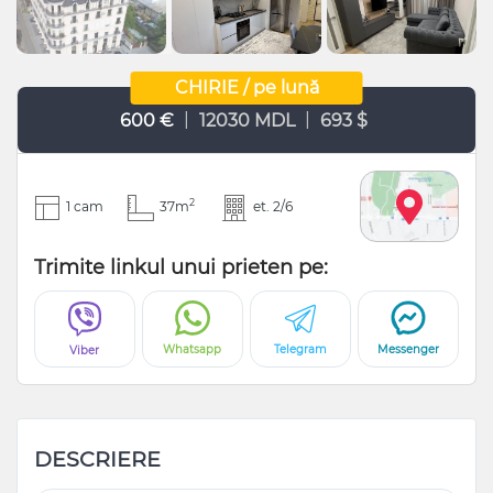
CHIRIE / pe lună
|
|
600 €
12030 MDL
693 $
2
1 cam
37m
et. 2/6
Trimite linkul unui prieten pe:
Whatsapp
Telegram
Messenger
Viber
DESCRIERE