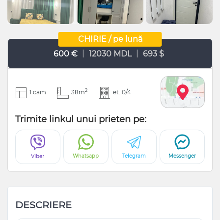
CHIRIE / pe lună
|
|
600 €
12030 MDL
693 $
2
1 cam
38m
et. 0/4
Trimite linkul unui prieten pe:
Whatsapp
Telegram
Messenger
Viber
DESCRIERE