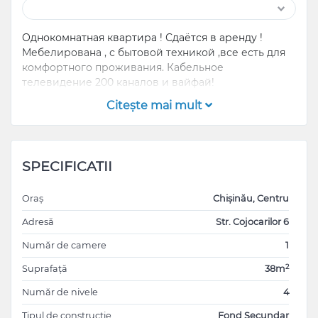
Однокомнатная квартира ! Сдаётся в аренду !
Мебелирована , с бытовой техникой ,все есть для
комфортного проживания. Кабельное
телевидение 200 каналов и вайфай!
Citeşte mai mult
SPECIFICATII
Oraș
Chișinău, Centru
Adresă
Str. Cojocarilor 6
Număr de camere
1
2
Suprafață
38m
Număr de nivele
4
Tipul de construcție
Fond Secundar