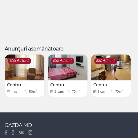
Anunțuri asemănătoare
600
€ / lună
600
€ / lună
600
€ / lună
Centru
Centru
Centru
2
2
2
1
cam
50m
2
cam
70m
1
cam
70m
GAZDA.MD