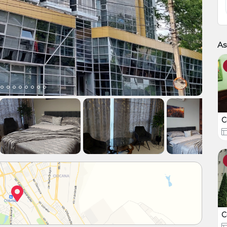
As
C
C