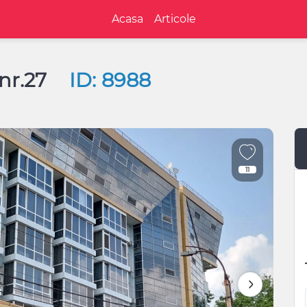
Acasa
Articole
 nr.27
ID: 8988
11