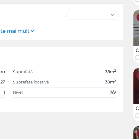
şte mai mult
C
2
tru
Suprafață
38m
2
.27
Suprafața locativă
38m
1
Nivel
7/9
C