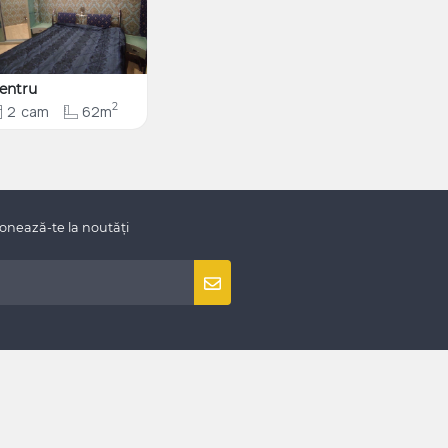
entru
2
2
cam
62m
onează-te la noutăți