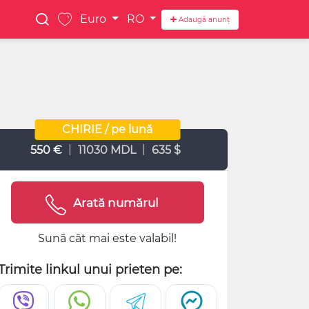
Euro
RO
Adaugă anunț
CHIRIE / pe lună
|
|
550 €
11030 MDL
635 $
Arată numărul
Sună cât mai este valabil!
Trimite linkul unui prieten pe: