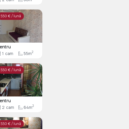
550
€ / lună
entru
2
1
cam
55m
550
€ / lună
entru
2
2
cam
64m
550
€ / lună