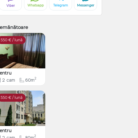
Whatsapp
Telegram
Messenger
Viber
emănătoare
550
€ / lună
entru
2
2
cam
60m
550
€ / lună
entru
2
2
cam
80m