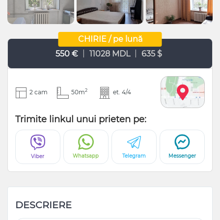
CHIRIE / pe lună
|
|
550 €
11028 MDL
635 $
2
2 cam
50m
et. 4/4
Trimite linkul unui prieten pe:
Whatsapp
Telegram
Messenger
Viber
DESCRIERE