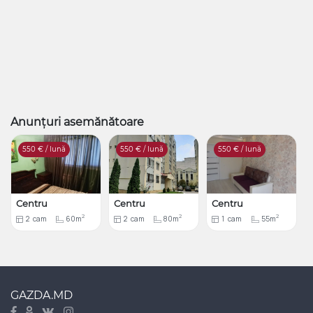
Anunțuri asemănătoare
550
€ / lună
550
€ / lună
550
€ / lună
Centru
Centru
Centru
2
2
2
2
cam
60m
2
cam
80m
1
cam
55m
GAZDA.MD