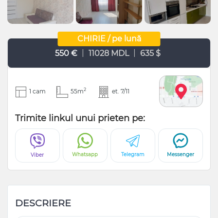
CHIRIE / pe lună
|
|
550 €
11028 MDL
635 $
2
1 cam
55m
et. 7/11
Trimite linkul unui prieten pe:
Whatsapp
Telegram
Messenger
Viber
DESCRIERE