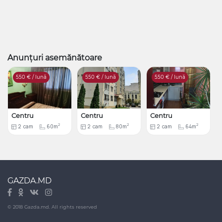
Anunțuri asemănătoare
550
€ / lună
550
€ / lună
550
€ / lună
Centru
Centru
Centru
2
2
2
2
cam
60m
2
cam
80m
2
cam
64m
GAZDA.MD
© 2018 Gazda.md. All rights reserved