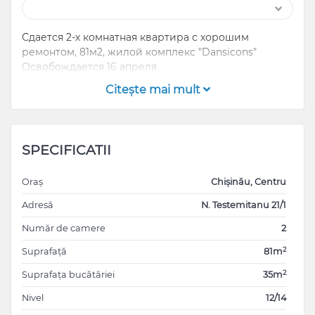
Сдается 2-х комнатная квартира с хорошим
ремонтом, 81м2, жилой комплекс "Dansicons"
Освобождается 16 апреля
Citeşte mai mult
SPECIFICATII
Oraș
Chișinău, Centru
Adresă
N. Testemitanu 21/1
Număr de camere
2
2
Suprafață
81m
2
Suprafața bucătăriei
35m
Nivel
12/14