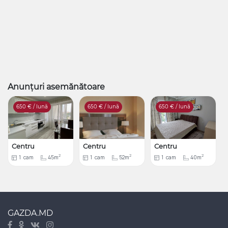
Anunțuri asemănătoare
650
€ / lună
650
€ / lună
650
€ / lună
Centru
Centru
Centru
2
2
2
1
cam
45m
1
cam
52m
1
cam
40m
GAZDA.MD