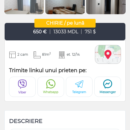
CHIRIE / pe lună
|
|
650 €
13033 MDL
751 $
2
2 cam
81m
et. 12/14
Trimite linkul unui prieten pe:
Whatsapp
Telegram
Messenger
Viber
DESCRIERE