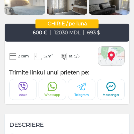
CHIRIE / pe lună
|
|
600 €
12030 MDL
693 $
2
2 cam
52m
et. 5/5
Trimite linkul unui prieten pe:
Whatsapp
Telegram
Messenger
Viber
DESCRIERE