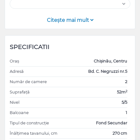
Citeşte mai mult
SPECIFICATII
Oraș
Chișinău, Centru
Adresă
Bd. C. Negruzzi nr.5
Număr de camere
2
2
Suprafață
52m
Nivel
5/5
Balcoane
1
Tipul de construcție
Fond Secundar
Înălțimea tavanului, cm
270 cm