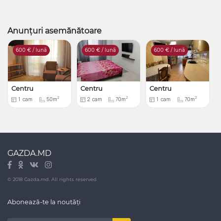
Anunțuri asemănătoare
600
€ / lună
600
€ / lună
600
€ / lună
Centru
Centru
Centru
2
2
2
1
cam
50m
2
cam
70m
1
cam
70m
GAZDA.MD
© 2018 Gazda.md. All rights reserved
Abonează-te la noutăți