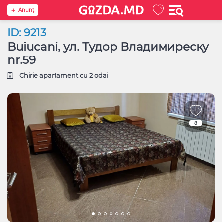
Anunţ
ID: 9213
Buiucani, ул. Тудор Владимиреску
nr.59
Chirie apartament cu 2 odai
8