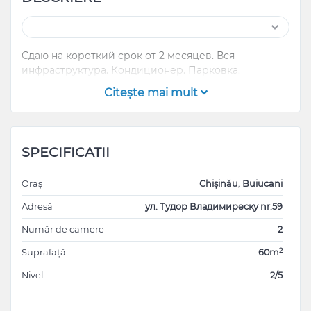
Сдаю на короткий срок от 2 месяцев. Вся
инфраструктура. Кондиционер. Парковка.
Citeşte mai mult
SPECIFICATII
Oraș
Chișinău, Buiucani
Adresă
ул. Тудор Владимиреску nr.59
Număr de camere
2
2
Suprafață
60m
Nivel
2/5