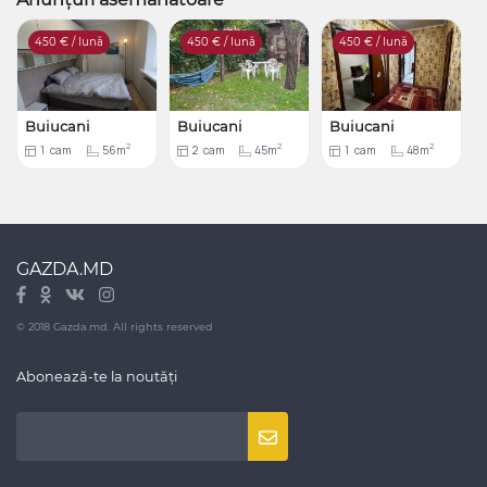
450
€ / lună
450
€ / lună
450
€ / lună
Buiucani
Buiucani
Buiucani
2
2
2
1
cam
56m
2
cam
45m
1
cam
48m
GAZDA.MD
© 2018 Gazda.md. All rights reserved
Abonează-te la noutăți