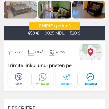
CHIRIE / pe lună
|
|
450 €
9025 MDL
520 $
2
2 cam
60m
et. 2/5
Trimite linkul unui prieten pe:
Whatsapp
Telegram
Messenger
Viber
DESCRIERE