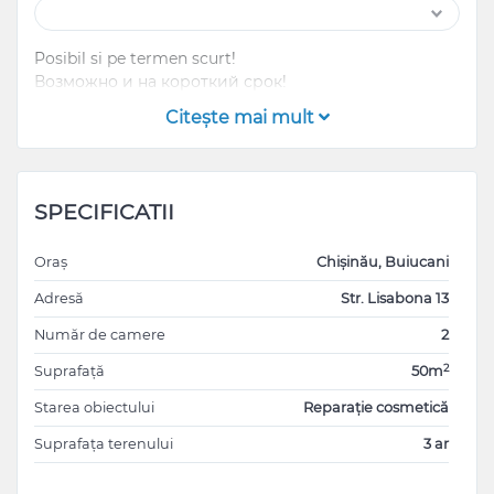
Posibil si pe termen scurt!
Возможно и на короткий срок!
Citeşte mai mult
SPECIFICATII
Oraș
Chișinău, Buiucani
Adresă
Str. Lisabona 13
Număr de camere
2
2
Suprafață
50m
Starea obiectului
Reparație cosmetică
Suprafața terenului
3 ar