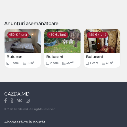
Anunțuri asemănătoare
450
€ / lună
450
€ / lună
450
€ / lună
Buiucani
Buiucani
Buiucani
2
2
2
1
cam
56m
2
cam
45m
1
cam
48m
GAZDA.MD
© 2018 Gazda.md. All rights reserved
Abonează-te la noutăți