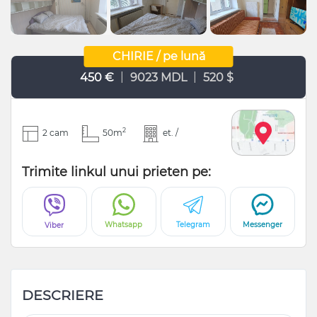
CHIRIE / pe lună
|
|
450 €
9023 MDL
520 $
2
2 cam
50m
et. /
Trimite linkul unui prieten pe:
Whatsapp
Telegram
Messenger
Viber
DESCRIERE