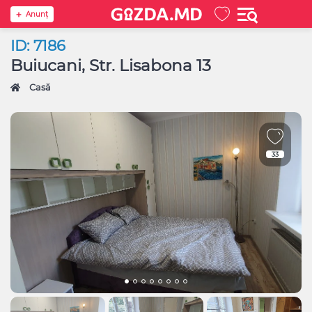
Anunţ
ID: 7186
Buiucani, Str. Lisabona 13
Casă
33