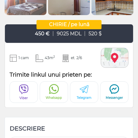
CHIRIE / pe lună
|
|
450 €
9025 MDL
520 $
2
1 cam
43m
et. 2/6
Trimite linkul unui prieten pe:
Whatsapp
Telegram
Messenger
Viber
DESCRIERE