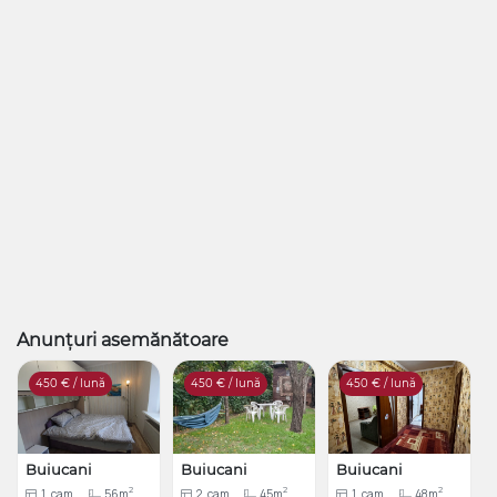
Anunțuri asemănătoare
450
€ / lună
450
€ / lună
450
€ / lună
Buiucani
Buiucani
Buiucani
2
2
2
1
cam
56m
2
cam
45m
1
cam
48m