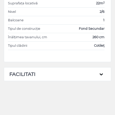
2
Suprafața locativă
22m
Nivel
2/6
Balcoane
1
Tipul de construcție
Fond Secundar
Înălțimea tavanului, cm
260 cm
Tipul clădirii
Cotileț
FACILITATI