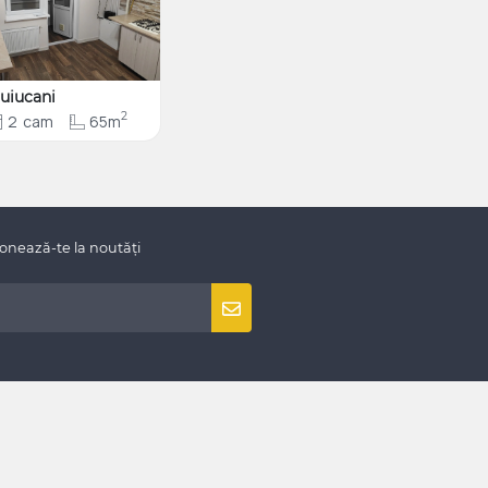
uiucani
2
2
cam
65m
onează-te la noutăți