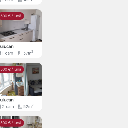
500
€ / lună
uiucani
2
1
cam
37m
500
€ / lună
uiucani
2
2
cam
52m
500
€ / lună