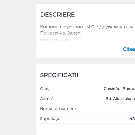
DESCRIERE
Кишинев. Буюканы . 500 е Двухкомнатная 
Помесячно. Залог.
Без животных.
Cite
SPECIFICATII
Oraș
Chișinău, Buiuc
Adresă
Bd. Alba-Iulia n
Număr de camere
Suprafață
4