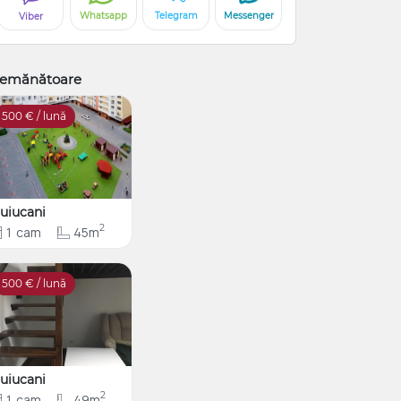
Whatsapp
Telegram
Messenger
Viber
emănătoare
500
€ / lună
uiucani
2
1
cam
45m
500
€ / lună
uiucani
2
1
cam
49m