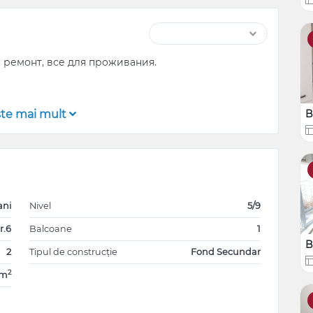
, ремонт, все для проживания.
şte mai mult
B
ani
Nivel
5/9
r.6
Balcoane
1
B
2
Tipul de construcție
Fond Secundar
2
7m