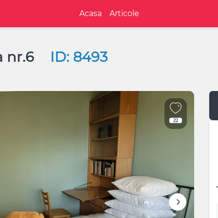
Acasa
Articole
a nr.6
ID: 8493
22