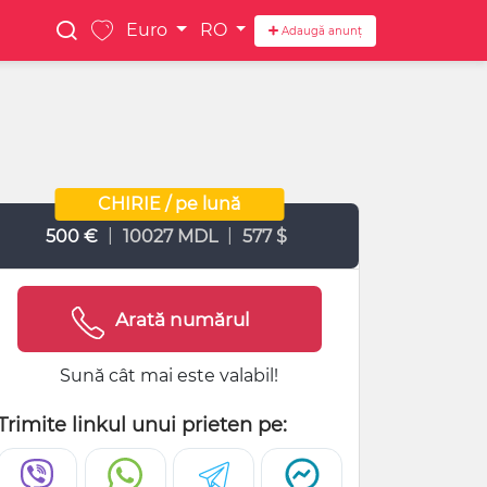
Euro
RO
Adaugă anunț
CHIRIE / pe lună
|
|
500 €
10027 MDL
577 $
Arată numărul
Sună cât mai este valabil!
Trimite linkul unui prieten pe: