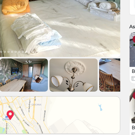
As
B
B