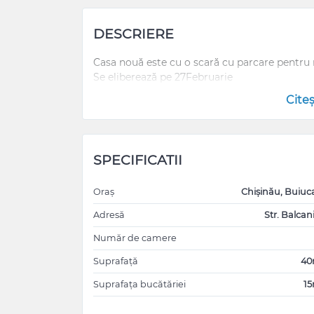
DESCRIERE
Casa nouă este cu o scară cu parcare pentru
Se eliberează pe 27Februarie
Cite
SPECIFICATII
Oraș
Chișinău, Buiuc
Adresă
Str. Balcani
Număr de camere
Suprafață
4
Suprafața bucătăriei
1