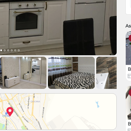
As
B
B