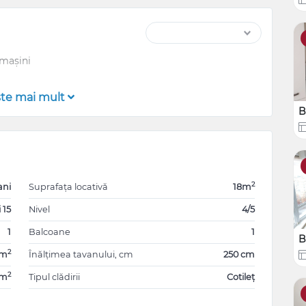
 mașini
şte mai mult
B
2
ani
Suprafața locativă
18m
 15
Nivel
4/5
1
Balcoane
1
B
2
0m
Înălțimea tavanului, cm
250 cm
2
5m
Tipul clădirii
Cotileț