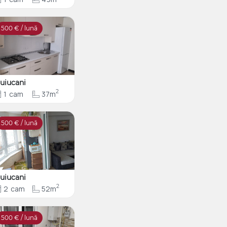
500
€ / lună
uiucani
2
1
cam
37m
500
€ / lună
uiucani
2
2
cam
52m
500
€ / lună