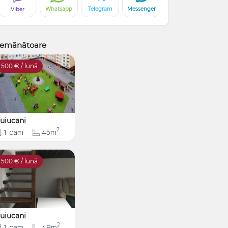
Whatsapp
Telegram
Messenger
Viber
emănătoare
500
€ / lună
uiucani
2
1
cam
45m
500
€ / lună
uiucani
2
1
cam
49m