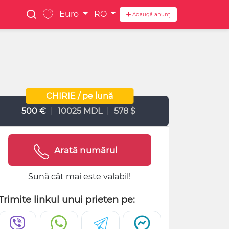
Euro
RO
Adaugă anunț
CHIRIE / pe lună
|
|
500 €
10025 MDL
578 $
Arată numărul
Sună cât mai este valabil!
Trimite linkul unui prieten pe: