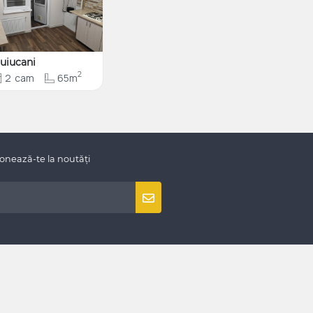
uiucani
2
2
cam
65m
onează-te la noutăți