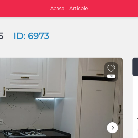
Acasa
Articole
15
ID: 6973
31