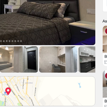
As
B
B