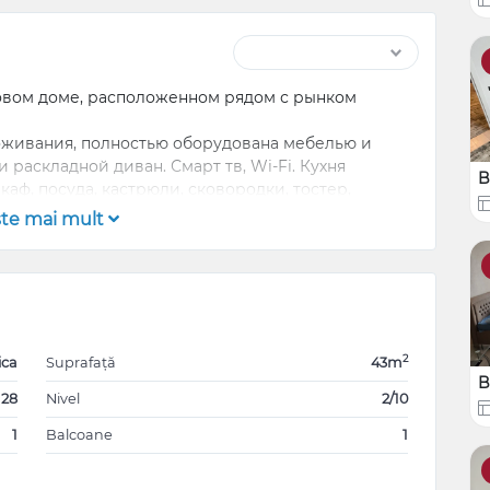
новом доме, расположенном рядом с рынком
роживания, полностью оборудована мебелью и
 раскладной диван. Смарт тв, Wi-Fi. Кухня
B
аф, посуда, кастрюли, сковородки, тостер,
есос. Обустроена автономным отоплением и
şte mai mult
рковка. Удобное месторасположение: рядом
порта, рынок, супермаркеты, аптека, кафе и
37379633925
2
ica
Suprafață
43m
B
 28
Nivel
2/10
1
Balcoane
1