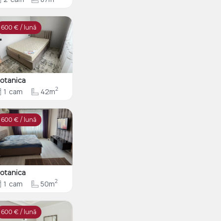
600
€ / lună
otanica
2
1
cam
42m
600
€ / lună
otanica
2
1
cam
50m
600
€ / lună