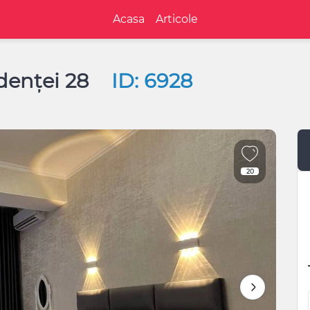
Acasa
Articole
ndenței 28
ID: 6928
20