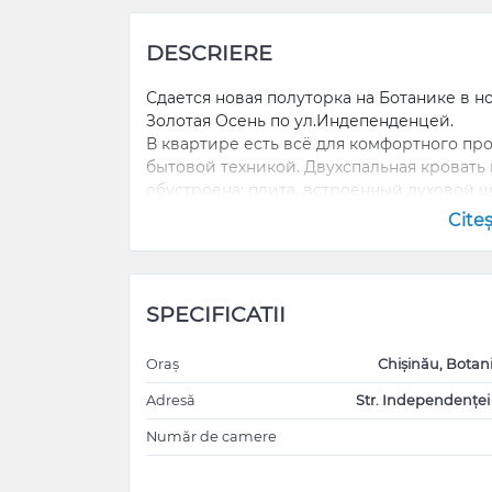
DESCRIERE
Сдается новая полуторка на Ботанике в 
Золотая Осень по ул.Индепенденцей.
В квартире есть всё для комфортного п
бытовой техникой. Двухспальная кровать и
обустроена: плита, встроенный духовой шк
микроволновка, стиральная машина, пыл
Cite
кондиционером. Бесплатная открытая па
аэропорт, остановки общественного транс
рестораны.
Минимальный срок - 3 месяца
SPECIFICATII
Связаться можно через Viber/ WhatsApp +
Oraș
Chișinău, Botan
Adresă
Str. Independenței
Număr de camere