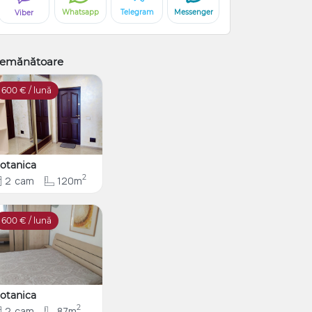
Whatsapp
Telegram
Messenger
Viber
emănătoare
600
€ / lună
otanica
2
2
cam
120m
600
€ / lună
otanica
2
2
cam
87m