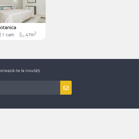
otanica
2
1
cam
47m
onează-te la noutăți