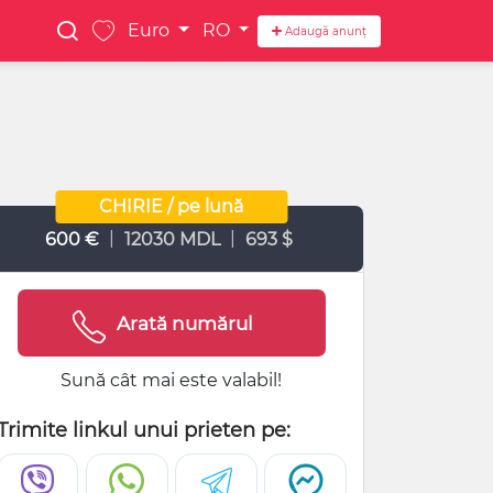
Euro
RO
Adaugă anunț
CHIRIE / pe lună
|
|
600 €
12030 MDL
693 $
Arată numărul
Sună cât mai este valabil!
Trimite linkul unui prieten pe: