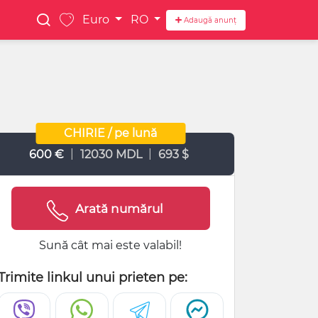
Euro
RO
Adaugă anunț
CHIRIE / pe lună
|
|
600 €
12030 MDL
693 $
Arată numărul
Sună cât mai este valabil!
Trimite linkul unui prieten pe: