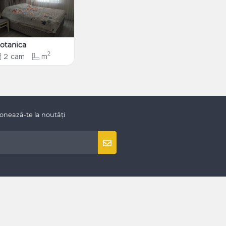
otanica
2
2
cam
m
onează-te la noutăți