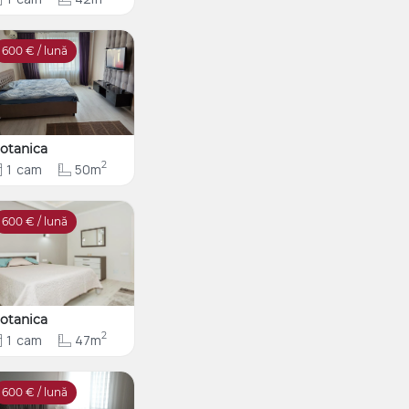
600
€ / lună
otanica
2
1
cam
50m
600
€ / lună
otanica
2
1
cam
47m
600
€ / lună