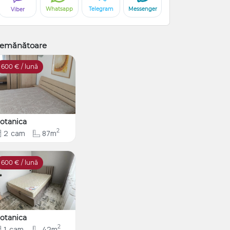
Whatsapp
Telegram
Messenger
Viber
emănătoare
600
€ / lună
otanica
2
2
cam
87m
600
€ / lună
otanica
2
1
cam
42m