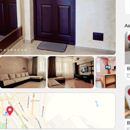
As
B
B