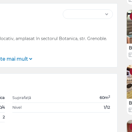
cativ, amplasat în sectorul Botanica, str. Grenoble.
B
şte mai mult
a etajul 1 din 12, fiind compartimentat în: 2 camere,
re și antreu.
onal
2
ica
Suprafață
60m
B
0/4
Nivel
1/12
2