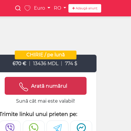
Euro
RO
Adaugă anunț
CHIRIE / pe lună
|
|
670 €
13436 MDL
774 $
Arată numărul
Sună cât mai este valabil!
Trimite linkul unui prieten pe: