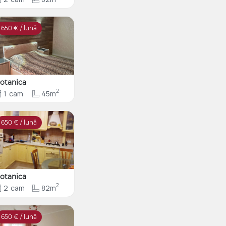
650
€ / lună
otanica
2
1
cam
45m
650
€ / lună
otanica
2
2
cam
82m
650
€ / lună