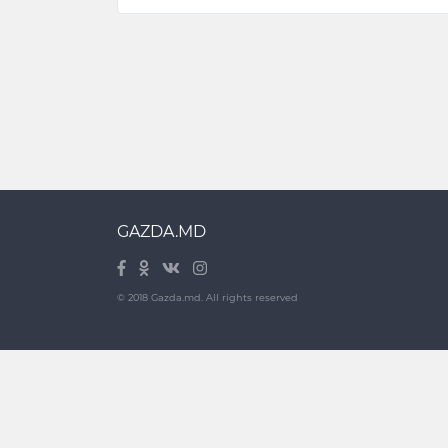
- curte de tip închis;
- teren de joacă;
- locuri de parcare.
În imediata apropiere se regăsesc diverse ma
farmacii, restaurante, grădiniță, școală
GAZDA.MD
© 2018 Gazda.md. All rights reserved