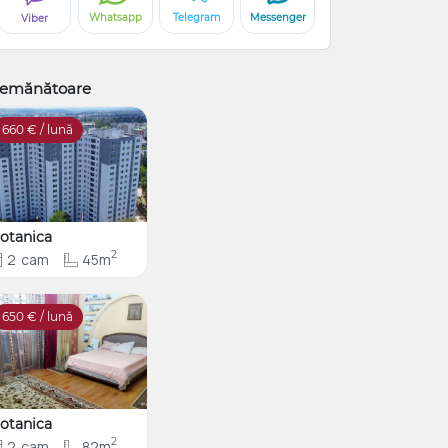
Whatsapp
Telegram
Messenger
Viber
emănătoare
660
€ / lună
otanica
2
2
cam
45m
650
€ / lună
otanica
2
2
cam
82m