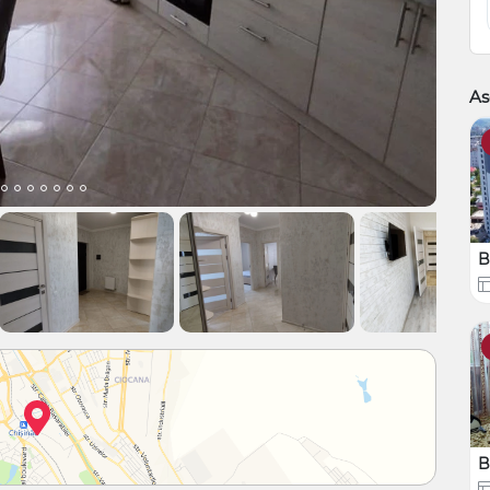
As
B
B