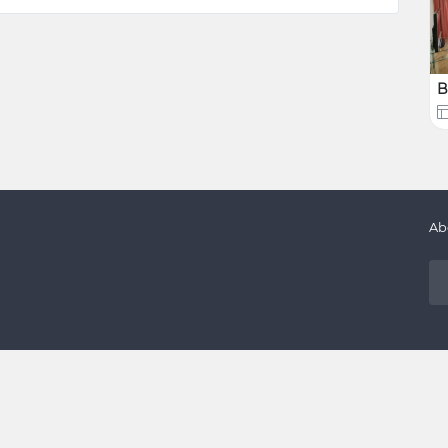
B
gazine alimentare și de uz casnic, sucursale bancare,
Ab