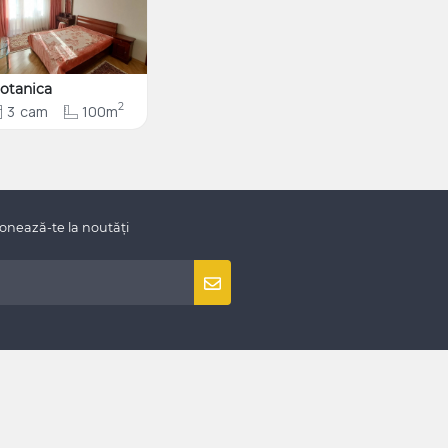
otanica
2
3
cam
100m
onează-te la noutăți