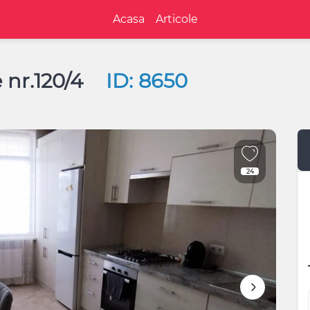
Acasa
Articole
 nr.120/4
ID: 8650
24