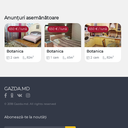
Anunțuri asemănătoare
650
€ / lună
650
€ / lună
650
€ / lună
Botanica
Botanica
Botanica
2
2
2
2
cam
82m
1
cam
45m
2
cam
82m
GAZDA.MD
© 2018 Gazda.md. All rights reserved
Abonează-te la noutăți