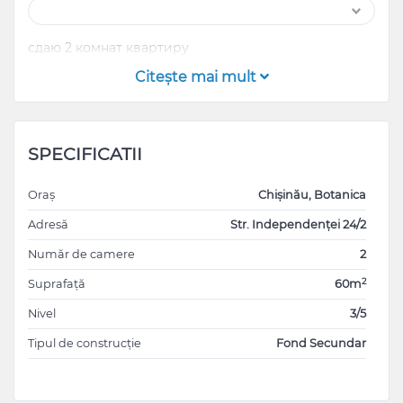
сдаю 2 комнат квартиру
Citeşte mai mult
SPECIFICATII
Oraș
Chișinău, Botanica
Adresă
Str. Independenței 24/2
Număr de camere
2
2
Suprafață
60m
Nivel
3/5
Tipul de construcție
Fond Secundar