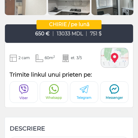
CHIRIE / pe lună
|
|
650 €
13033 MDL
751 $
2
2 cam
60m
et. 3/5
Trimite linkul unui prieten pe:
Whatsapp
Telegram
Messenger
Viber
DESCRIERE