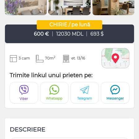
CHIRIE / pe lună
|
|
600 €
12030 MDL
693 $
2
3 cam
70m
et. 13/16
Trimite linkul unui prieten pe:
Whatsapp
Telegram
Messenger
Viber
DESCRIERE