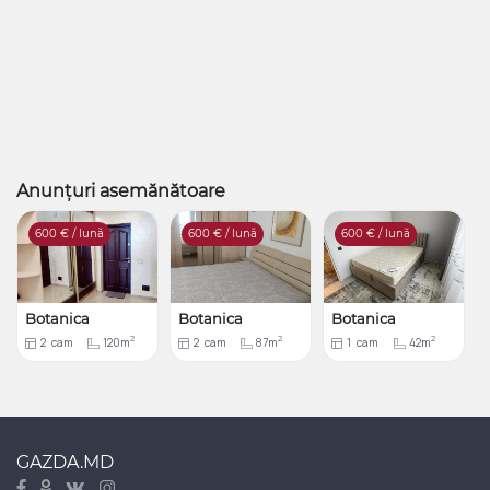
Anunțuri asemănătoare
600
€ / lună
600
€ / lună
600
€ / lună
Botanica
Botanica
Botanica
2
2
2
2
cam
120m
2
cam
87m
1
cam
42m
GAZDA.MD