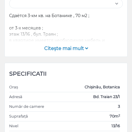
Сдаётся 3-км кв. на Ботанике , 70 м2 ;
от 3-х месяцев ;
этаж 13/16 , бул. Траян ;
в квартире имеется необходимая мебель и
техника ;
Citeşte mai mult
600 € + 1 месяц депозит + коммунальные услуги +
50 € финальная уборка ;
тел. 068653049
SPECIFICATII
Oraș
Chișinău, Botanica
Adresă
Bd. Traian 23/1
Număr de camere
3
2
Suprafață
70m
Nivel
13/16