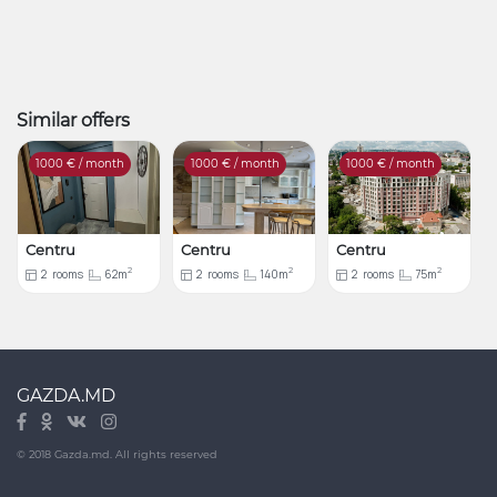
Similar offers
1000
€ / month
1000
€ / month
1000
€ / month
Centru
Centru
Centru
2
2
2
2
rooms
62m
2
rooms
140m
2
rooms
75m
GAZDA.MD
© 2018 Gazda.md. All rights reserved