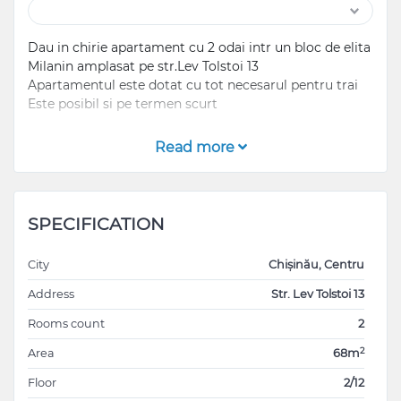
Dau in chirie apartament cu 2 odai intr un bloc de elita
Milanin amplasat pe str.Lev Tolstoi 13
Apartamentul este dotat cu tot necesarul pentru trai
Este posibil si pe termen scurt
1 luna-1000euro
Read more
2 luni-950 euro
3 luni-900 euro
6 luni -850 euro
12 luni-800 euro
SPECIFICATION
City
Chișinău, Centru
Address
Str. Lev Tolstoi 13
Rooms count
2
2
Area
68m
Floor
2/12