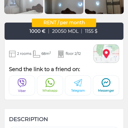
RENT / per month
|
|
1000 €
20050 MDL
1155 $
2
2 rooms
68m
floor 2/12
Send the link to a friend on:
Whatsapp
Telegram
Messenger
Viber
DESCRIPTION