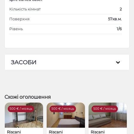
Кількість кімнат
2
Поверхня
57кв.м.
Рівень
1/6
ЗАСОБИ
Схожі оголошення
500
€ / місяць
500
€ / місяць
500
€ / місяць
Riscani
Riscani
Riscani