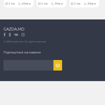
2
кім.
60кв.м.
2
кім.
53кв.м.
2
кім.
65кв.м.
GAZDA.MD
© 2018 Gazda.md. All rights reserved
Підпишіться на новини