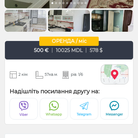
ОРЕНДА / міс
|
|
500 €
10025 MDL
578 $
2 кім.
57кв.м.
рів. 1/6
Надішліть посилання другу на:
Whatsapp
Telegram
Messenger
Viber