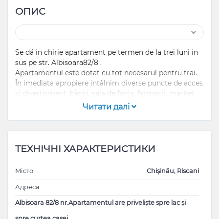
ОПИС
Se dă în chirie apartament pe termen de la trei luni în
sus pe str. Albisoara82/8 .
Apartamentul este dotat cu tot necesarul pentru trai.
În imediata apropiere întâlnim diverse puncte de acces
și divertisment, bănci, sala de forta, farmacii, market,
etc.
Читати далі
Dispuneți de acces direct la transportul public în orice
direcție.
Rog agenții imobiliari să nu deranjați!!!
ТЕХНІЧНІ ХАРАКТЕРИСТИКИ
Місто
Chișinău, Riscani
Адреса
Albisoara 82/8 nr.Apartamentul are priveliște spre lac și
spre curtea casei.