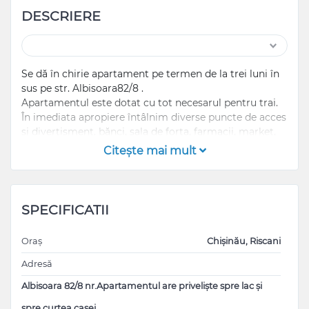
DESCRIERE
Se dă în chirie apartament pe termen de la trei luni în
sus pe str. Albisoara82/8 .
Apartamentul este dotat cu tot necesarul pentru trai.
În imediata apropiere întâlnim diverse puncte de acces
și divertisment, bănci, sala de forta, farmacii, market,
etc.
Citeşte mai mult
Dispuneți de acces direct la transportul public în orice
direcție.
Rog agenții imobiliari să nu deranjați!!!
SPECIFICATII
Oraș
Chișinău, Riscani
Adresă
Albisoara 82/8 nr.Apartamentul are priveliște spre lac și
spre curtea casei.