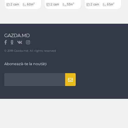
2
2
2
2
cam
60m
2
cam
53m
2
cam
65m
GAZDA.MD
© 2018 Gazda.md. All rights reserved
Abonează-te la noutăți