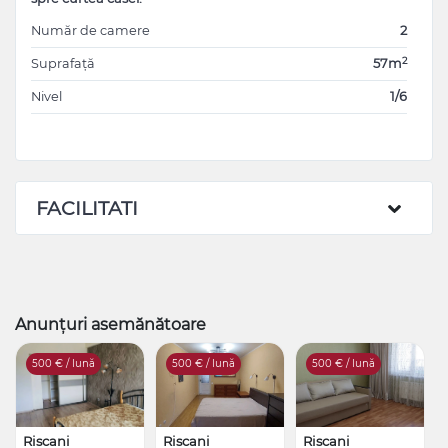
Număr de camere
2
2
Suprafață
57m
Nivel
1/6
FACILITATI
Anunțuri asemănătoare
500
€ / lună
500
€ / lună
500
€ / lună
Riscani
Riscani
Riscani