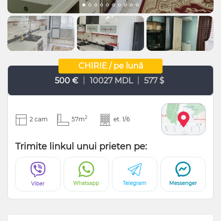
CHIRIE / pe lună
|
|
500 €
10027 MDL
577 $
2
2 cam
57m
et. 1/6
Trimite linkul unui prieten pe:
Whatsapp
Telegram
Messenger
Viber