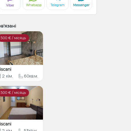
Whatsapp
Telegram
Messenger
Viber
в'язані
500
€ / місяць
iscani
2
кім.
60кв.м.
500
€ / місяць
iscani
2
кім.
53кв.м.