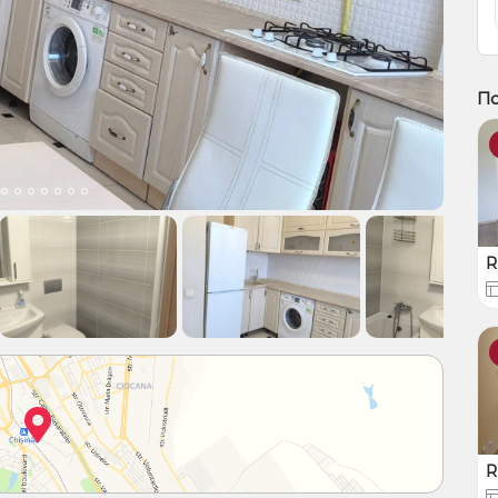
По
R
R