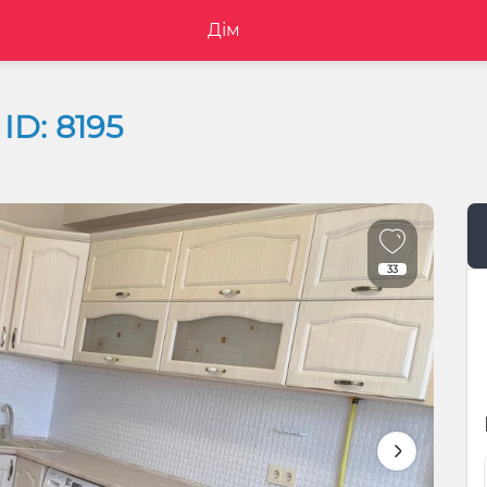
Дім
ID: 8195
33