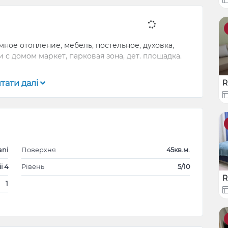
ное отопление, мебель, постельное, духовка,
 с домом маркет, парковая зона, дет. площадка.
тати далі
R
ani
Поверхня
45кв.м.
ii 4
Рівень
5/10
R
1