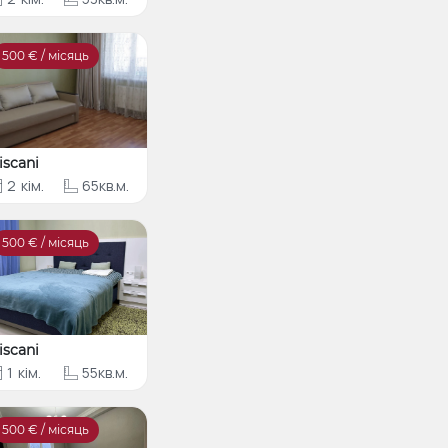
500
€ / місяць
iscani
2
кім.
65кв.м.
500
€ / місяць
iscani
1
кім.
55кв.м.
500
€ / місяць