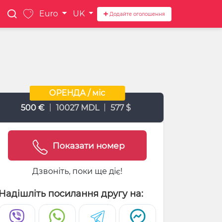
Euro
UK
Додайте оголошення
ОРЕНДА / міс
|
|
500 €
10027 MDL
577 $
Показати номер
Дзвоніть, поки ще діє!
Надішліть посилання другу на: