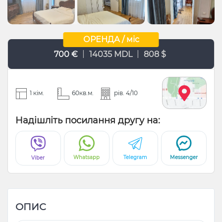
ОРЕНДА / міс
|
|
700 €
14035 MDL
808 $
1 кім.
60кв.м.
рів. 4/10
Надішліть посилання другу на:
Whatsapp
Telegram
Messenger
Viber
ОПИС