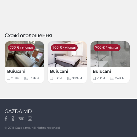
Схожі оголошення
700
€ / місяць
700
€ / місяць
700
€ / місяць
Buiucani
Buiucani
Buiucani
2
кім.
84кв.м.
1
кім.
48кв.м.
2
кім.
75кв.м.
GAZDA.MD
© 2018 Gazda.md. All rights reserved