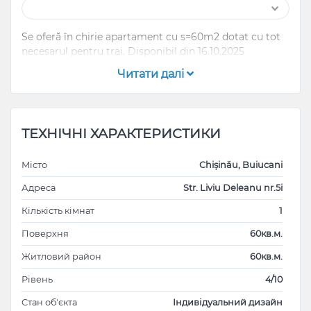
Se oferă în chirie apartament cu s=60m2 dotat cu tot
necesarul pentru trai. Disponibil din 16.10.2025
Читати далі
ТЕХНІЧНІ ХАРАКТЕРИСТИКИ
Місто
Chișinău, Buiucani
Адреса
Str. Liviu Deleanu nr.5i
Кількість кімнат
1
Поверхня
60кв.м.
Житловий район
60кв.м.
Рівень
4/10
Стан об'єкта
Індивідуальний дизайн