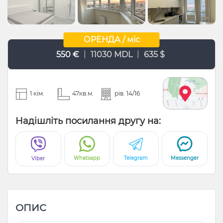
ОРЕНДА / міс
|
|
550 €
11030 MDL
635 $
1 кім.
47кв.м.
рів. 14/16
Надішліть посилання другу на:
Whatsapp
Telegram
Messenger
Viber
ОПИС