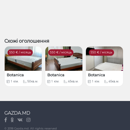
Схожі оголошення
550
€ / місяць
550
€ / місяць
550
€ / місяць
Botanica
Botanica
Botanica
1
кім.
50кв.м.
1
кім.
45кв.м.
1
кім.
45кв.м.
GAZDA.MD
© 2018 Gazda.md. All rights reserved