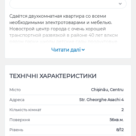
Сдаётся двухкомнатная квартира со всеми
необходимыми электротоварами и мебелью.
Новострой центр города с очень хорошей
транспортной развязкой в районе 40 лет влксм
рядом парки школы детские сады продуктовые
магазины торо центр.
Читати далі
ТЕХНІЧНІ ХАРАКТЕРИСТИКИ
Місто
Chișinău, Centru
Адреса
Str. Gheorghe Asachi 4
Кількість кімнат
2
Поверхня
56кв.м.
Рівень
8/12