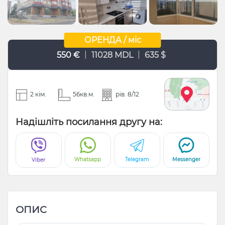
ОРЕНДА / міс
|
|
550 €
11028 MDL
635 $
2 кім.
56кв.м.
рів. 8/12
Надішліть посилання другу на:
Whatsapp
Telegram
Messenger
Viber
ОПИС