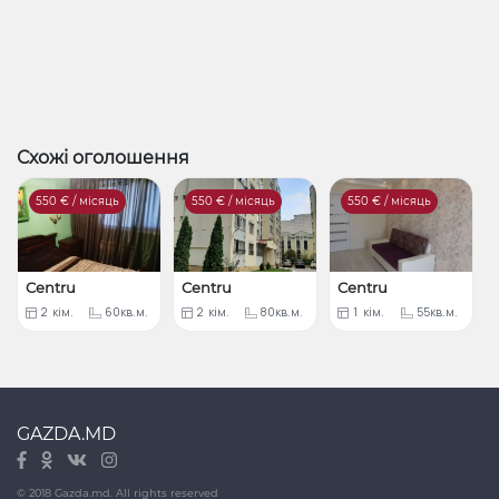
Схожі оголошення
550
€ / місяць
550
€ / місяць
550
€ / місяць
Centru
Centru
Centru
2
кім.
60кв.м.
2
кім.
80кв.м.
1
кім.
55кв.м.
GAZDA.MD
© 2018 Gazda.md. All rights reserved