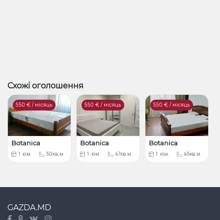
Схожі оголошення
550
€ / місяць
550
€ / місяць
550
€ / місяць
Botanica
Botanica
Botanica
1
кім.
50кв.м.
1
кім.
47кв.м.
1
кім.
45кв.м.
GAZDA.MD