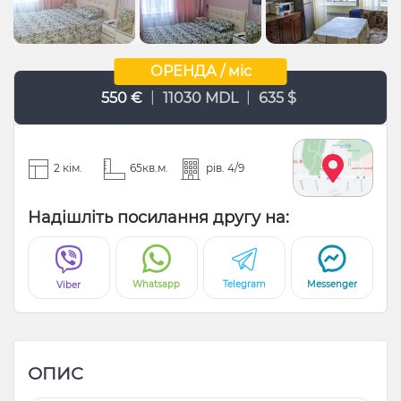
ОРЕНДА / міс
|
|
550 €
11030 MDL
635 $
2 кім.
65кв.м.
рів. 4/9
Надішліть посилання другу на:
Whatsapp
Telegram
Messenger
Viber
ОПИС