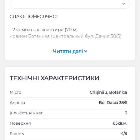
СДАЮ ПОМЕСЯЧНО!
- 2 комнатная квартира (70 м)
- район Ботаника (центральный бул. Дачия 38/5)
Бойлер и кондиционер
Читати далі
Развитая инфраструктура
Стеклопакеты
Большая кухня
Хорошая техника
ТЕХНІЧНІ ХАРАКТЕРИСТИКИ
скоростные WLAN Wi-Fi & кабельное TV
Тихий двор с детской площадкой + парковка во
Місто
Chișinău, Botanica
дворе
Адреса
Bd. Dacia 38/5
С 13 июня свободна!
Кількість кімнат
2
500 евро плюс коммунальные в месяц!
Поверхня
65кв.м.
Рівень
4/9