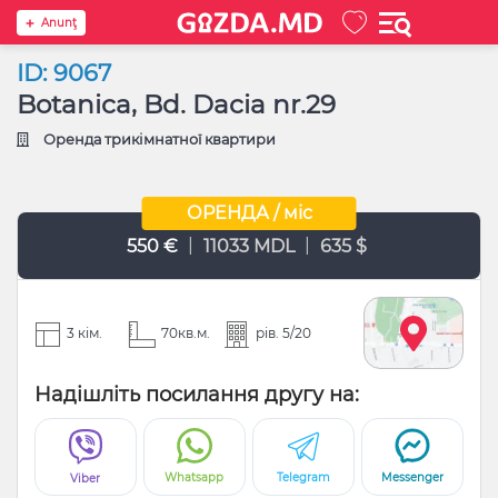
Anunţ
ID: 9067
Botanica, Bd. Dacia nr.29
Оренда трикімнатної квартири
ОРЕНДА / міс
|
|
550 €
11033 MDL
635 $
3 кім.
70кв.м.
рів. 5/20
Надішліть посилання другу на:
Whatsapp
Telegram
Messenger
Viber