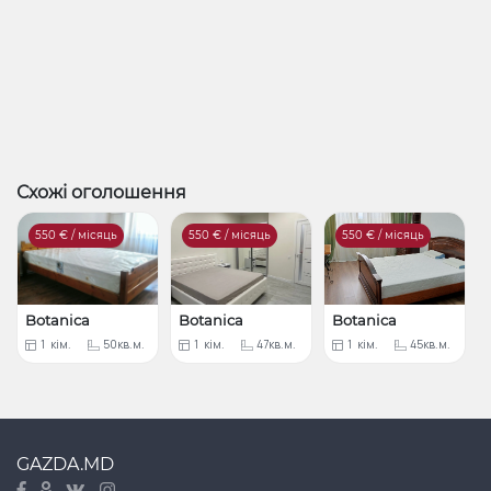
Схожі оголошення
550
€ / місяць
550
€ / місяць
550
€ / місяць
Botanica
Botanica
Botanica
1
кім.
50кв.м.
1
кім.
47кв.м.
1
кім.
45кв.м.
GAZDA.MD