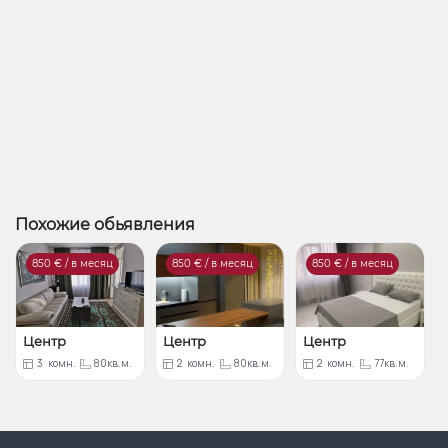
Похожие обьявления
850
€ / в месяц
850
€ / в месяц
850
€ / в месяц
Центр
Центр
Центр
3
комн.
80кв.м.
2
комн.
80кв.м.
2
комн.
77кв.м.