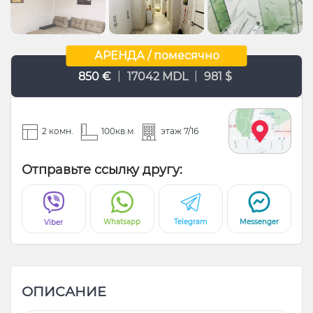
АРЕНДА / помесячно
|
|
850 €
17042 MDL
981 $
2 комн.
100кв.м.
этаж 7/16
Отправьте ссылку другу:
Whatsapp
Telegram
Messenger
Viber
ОПИСАНИЕ