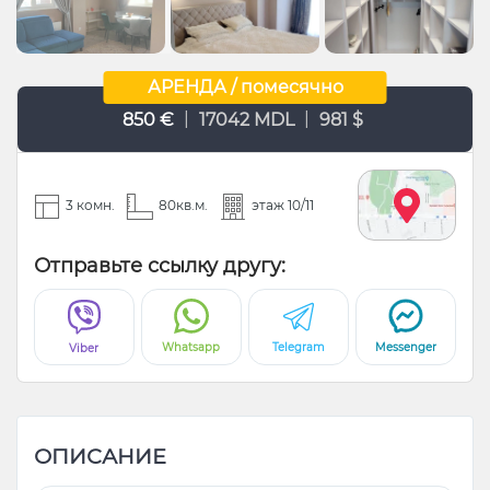
АРЕНДА / помесячно
|
|
850 €
17042 MDL
981 $
3 комн.
80кв.м.
этаж 10/11
Отправьте ссылку другу:
Whatsapp
Telegram
Messenger
Viber
ОПИСАНИЕ