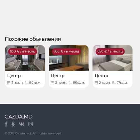
Похожие обьявления
850
€ / в месяц
850
€ / в месяц
850
€ / в месяц
Центр
Центр
Центр
3
комн.
80кв.м.
2
комн.
80кв.м.
2
комн.
77кв.м.
GAZDA.MD
© 2018 Gazda.md. All rights reserved