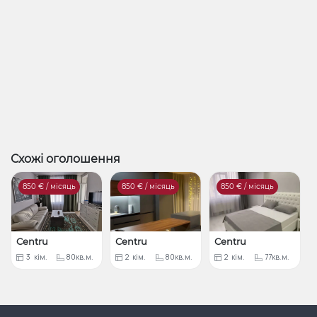
Схожі оголошення
850
€ / місяць
850
€ / місяць
850
€ / місяць
Centru
Centru
Centru
3
кім.
80кв.м.
2
кім.
80кв.м.
2
кім.
77кв.м.