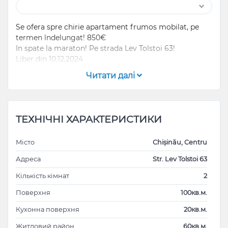
Se ofera spre chirie apartament frumos mobilat, pe
termen îndelungat! 850€
In spate la maraton! Pe strada Lev Tolstoi 63!
Liber din 10.12.2024
Читати далі
ТЕХНІЧНІ ХАРАКТЕРИСТИКИ
Місто
Chișinău, Centru
Адреса
Str. Lev Tolstoi 63
Кількість кімнат
2
Поверхня
100кв.м.
Кухонна поверхня
20кв.м.
Житловий район
60кв.м.