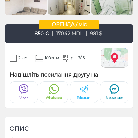
ОРЕНДА / міс
|
|
850 €
17042 MDL
981 $
2 кім.
100кв.м.
рів. 7/16
Надішліть посилання другу на:
Whatsapp
Telegram
Messenger
Viber
ОПИС