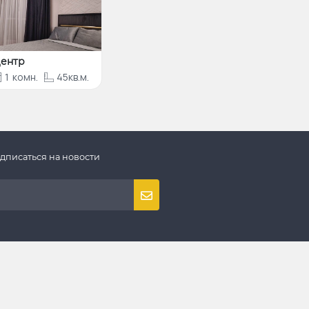
ентр
1
комн.
45кв.м.
дписаться на новости