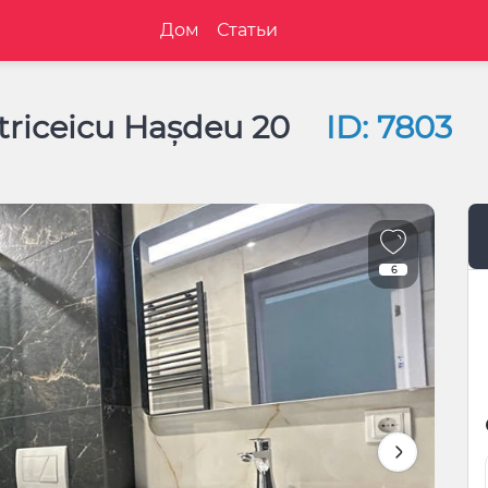
Дом
Статьи
triceicu Hașdeu 20
ID: 7803
6