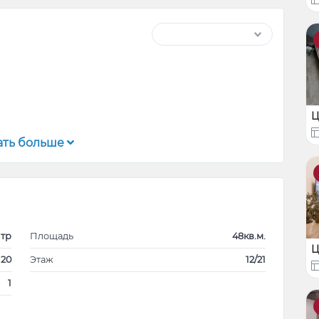
Ц
ать больше
альней и большим ливингом, расположенная в
 Богдана Петричеику Хашдеу 20.
рк, Центральный парк, Пешеходная Евгения Дога,
ты.
тр
Площадь
48кв.м.
Ц
 20
Этаж
12/21
1