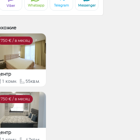
Whatsapp
Telegram
Messenger
Viber
охожие
750
€ / в месяц
ентр
1
комн.
55кв.м.
750
€ / в месяц
ентр
1
комн.
47кв.м.