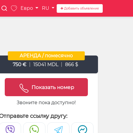
Евро
RU
Добавить объявление
АРЕНДА / помесячно
|
|
750 €
15041 MDL
866 $
Показать номер
Звоните пока доступно!
Отправьте ссылку другу: