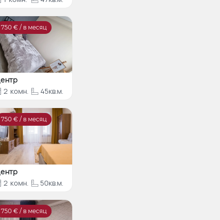
750
€ / в месяц
ентр
2
комн.
45кв.м.
750
€ / в месяц
ентр
2
комн.
50кв.м.
750
€ / в месяц