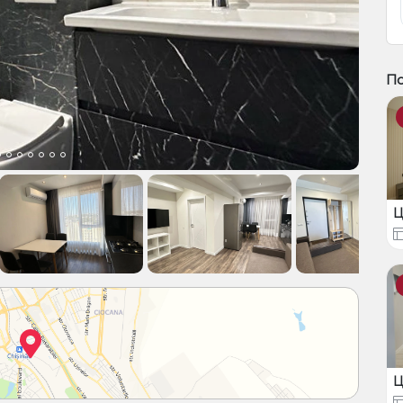
П
Ц
Ц