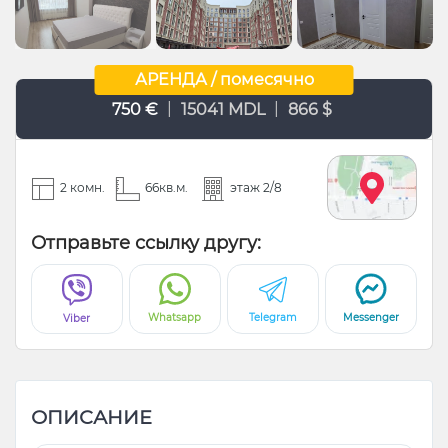
АРЕНДА / помесячно
|
|
750 €
15041 MDL
866 $
2 комн.
66кв.м.
этаж 2/8
Отправьте ссылку другу:
Whatsapp
Telegram
Messenger
Viber
ОПИСАНИЕ