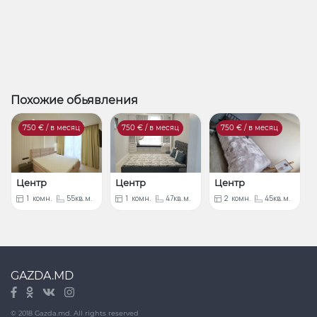
Похожие обьявления
750
€ / в месяц
750
€ / в месяц
750
€ / в месяц
Центр
Центр
Центр
1
комн.
55кв.м.
1
комн.
47кв.м.
2
комн.
45кв.м.
GAZDA.MD
© 2018 Gazda.md. All rights reserved