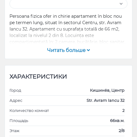
Persoana fizica ofer in chirie apartament în bloc nou
pe termen lung, situat în sectorul Centru, str. Avram
Iancu 32. Apartament cu suprafața totală de 66 m2,
localizat la nivelul 2 din 8. Locuința este
compartimentată în: 2 camere, bucătărie, bloc sanitar,
antreu si balcon.
Читать больше
ХАРАКТЕРИСТИКИ
Город
Кишинёв, Центр
Адрес
Str. Avram Iancu 32
Количество комнат
2
Площадь
66кв.м.
Этаж
2/8