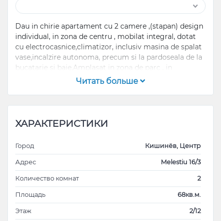
Dau in chirie apartament cu 2 camere ,(stapan) design
individual, in zona de centru , mobilat integral, dotat
cu electrocasnice,climatizor, inclusiv masina de spalat
vase,incalzire autonoma, precum si la pardoseala de la
bucatarie si baie.Amplasat in zona de parc , in
apropiere de maternitatea nr1, centrul comercial
Читать больше
Malldova. Pentru detalii apelati .
ХАРАКТЕРИСТИКИ
Город
Кишинёв, Центр
Адрес
Melestiu 16/3
Количество комнат
2
Площадь
68кв.м.
Этаж
2/12