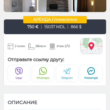
АРЕНДА / помесячно
|
|
750 €
15037 MDL
866 $
2 комн.
68кв.м.
этаж 2/12
Отправьте ссылку другу:
Whatsapp
Telegram
Messenger
Viber
ОПИСАНИЕ