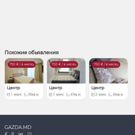
Похожие обьявления
750
€ / в месяц
750
€ / в месяц
750
€ / в месяц
Центр
Центр
Центр
1
комн.
55кв.м.
1
комн.
47кв.м.
2
комн.
45кв.м.
GAZDA.MD