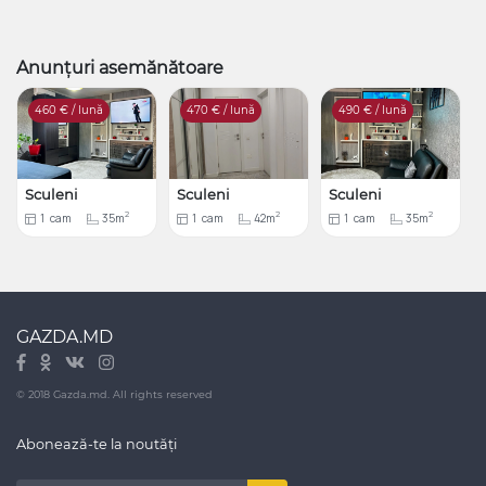
Anunțuri asemănătoare
460
€ / lună
470
€ / lună
490
€ / lună
Sculeni
Sculeni
Sculeni
2
2
2
1
cam
35m
1
cam
42m
1
cam
35m
GAZDA.MD
© 2018 Gazda.md. All rights reserved
Abonează-te la noutăți