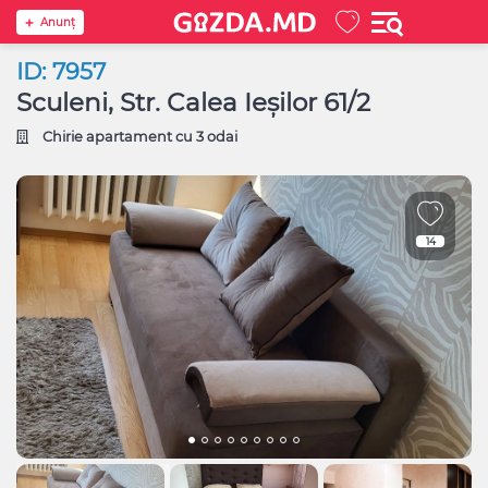
Anunţ
ID: 7957
Sculeni, Str. Calea Ieșilor 61/2
Chirie apartament cu 3 odai
14