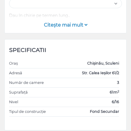
Dau în chirie pe termen lung..
Citeşte mai mult
SPECIFICATII
Oraș
Chișinău, Sculeni
Adresă
Str. Calea Ieșilor 61/2
Număr de camere
3
2
Suprafață
61m
Nivel
6/16
Tipul de construcție
Fond Secundar