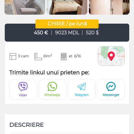
CHIRIE / pe lună
|
|
450 €
9023 MDL
520 $
2
3 cam
61m
et. 6/16
Trimite linkul unui prieten pe:
Whatsapp
Telegram
Messenger
Viber
DESCRIERE