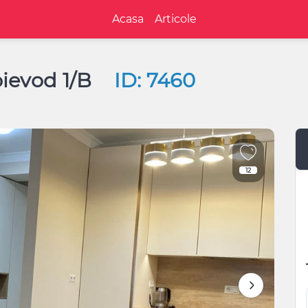
Acasa
Articole
oievod 1/B
ID: 7460
12