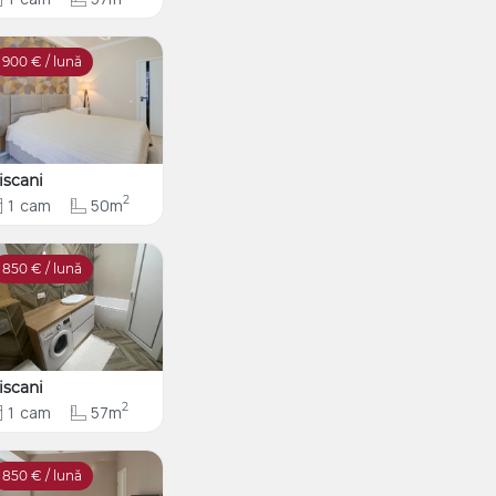
900
€ / lună
iscani
2
1
cam
50m
850
€ / lună
iscani
2
1
cam
57m
850
€ / lună