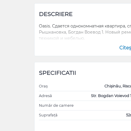
DESCRIERE
Oasis. Сдается однокомнатная квартира, 
Рышкановка, Богдан Воевод 1. Новый рем
техникой и мебелью.
Cite
SPECIFICATII
Oraș
Chișinău, Risc
Adresă
Str. Bogdan Voievod 
Număr de camere
Suprafață
5