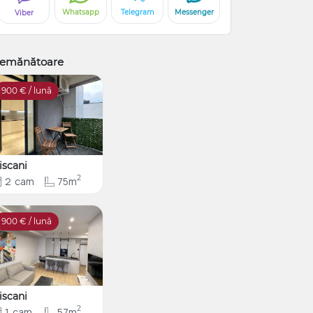
Whatsapp
Telegram
Messenger
Viber
emănătoare
900
€ / lună
iscani
2
2
cam
75m
900
€ / lună
iscani
2
1
cam
57m