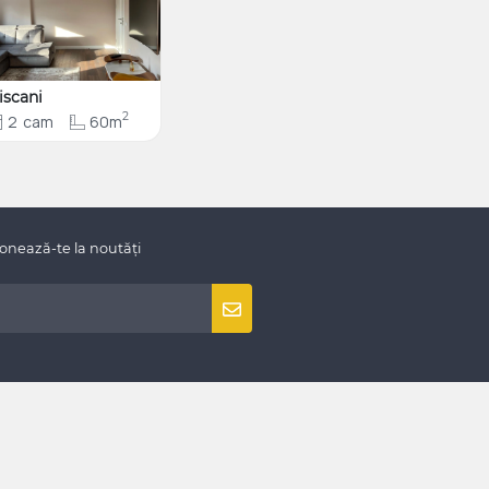
iscani
2
2
cam
60m
onează-te la noutăți