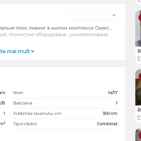
спальня плюс ливинг в жилом комплексе Оазис ,
онт, полностью оборудована , укомплектована
şte mai mult
R
ani
Nivel
14/17
1/B
Balcoane
1
R
1
Înălțimea tavanului, cm
300 cm
2
2m
Tipul clădirii
Combinat