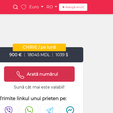
Euro
RO
Adaugă anunț
CHIRIE / pe lună
|
|
900 €
18045 MDL
1039 $
Arată numărul
Sună cât mai este valabil!
Trimite linkul unui prieten pe: