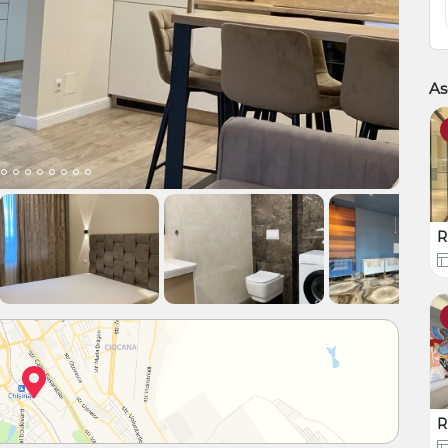
As
R
R