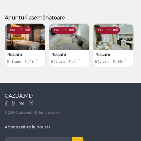
Anunțuri asemănătoare
800
€ / lună
800
€ / lună
800
€ / lună
Riscani
Riscani
Riscani
2
2
2
1
cam
49m
2
cam
71m
2
cam
65m
GAZDA.MD
© 2018 Gazda.md. All rights reserved
Abonează-te la noutăți