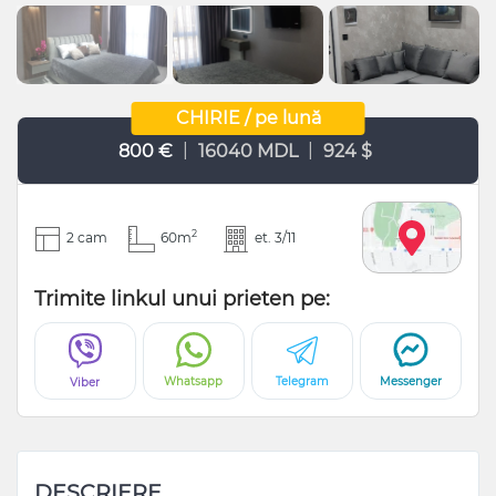
CHIRIE / pe lună
|
|
800 €
16040 MDL
924 $
2
2 cam
60m
et. 3/11
Trimite linkul unui prieten pe:
Whatsapp
Telegram
Messenger
Viber
DESCRIERE