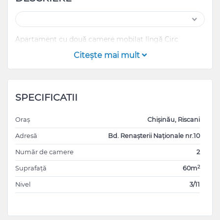
Apartament cu două camere mobilat lîngă Circ
Citeşte mai mult
SPECIFICATII
Oraș
Chișinău, Riscani
Adresă
Bd. Renașterii Naționale nr.10
Număr de camere
2
2
Suprafață
60m
Nivel
3/11