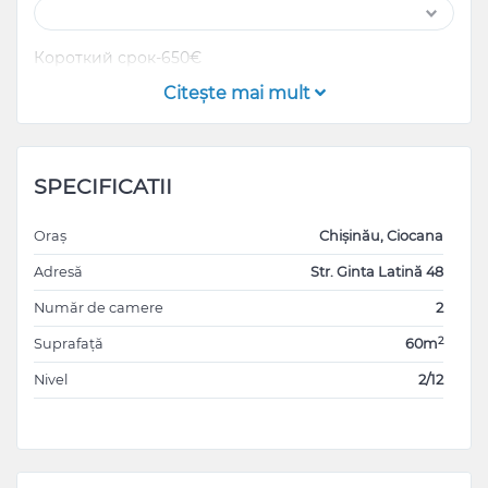
Короткий срок-650€
Citeşte mai mult
SPECIFICATII
Oraș
Chișinău, Ciocana
Adresă
Str. Ginta Latină 48
Număr de camere
2
2
Suprafață
60m
Nivel
2/12