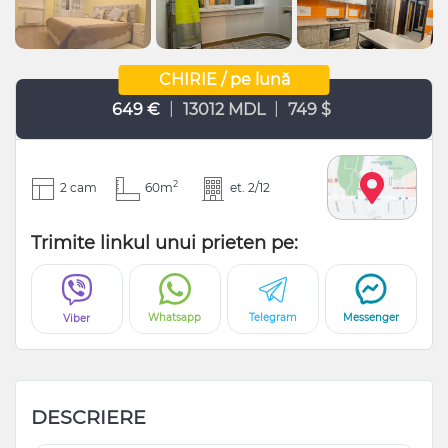
CHIRIE / pe lună
|
|
649 €
13012 MDL
749 $
2
2 cam
60m
et. 2/12
Trimite linkul unui prieten pe:
Whatsapp
Telegram
Messenger
Viber
DESCRIERE