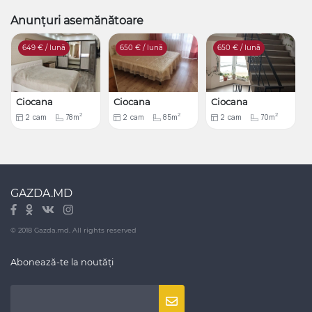
Anunțuri asemănătoare
649
€ / lună
650
€ / lună
650
€ / lună
Ciocana
Ciocana
Ciocana
2
2
2
2
cam
78m
2
cam
85m
2
cam
70m
GAZDA.MD
© 2018 Gazda.md. All rights reserved
Abonează-te la noutăți