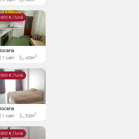
600
€ / lună
iocana
2
1
cam
40m
600
€ / lună
iocana
2
1
cam
52m
600
€ / lună