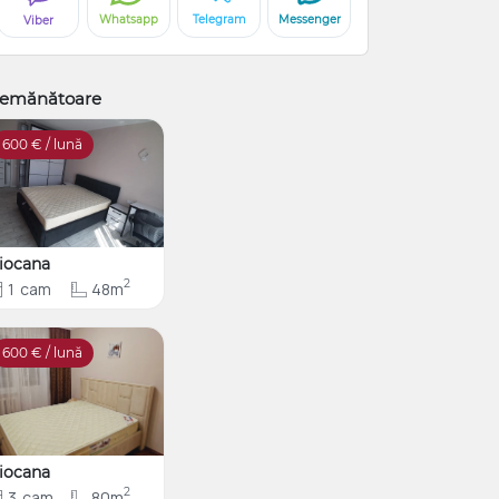
Whatsapp
Telegram
Messenger
Viber
emănătoare
600
€ / lună
iocana
2
1
cam
48m
600
€ / lună
iocana
2
3
cam
80m