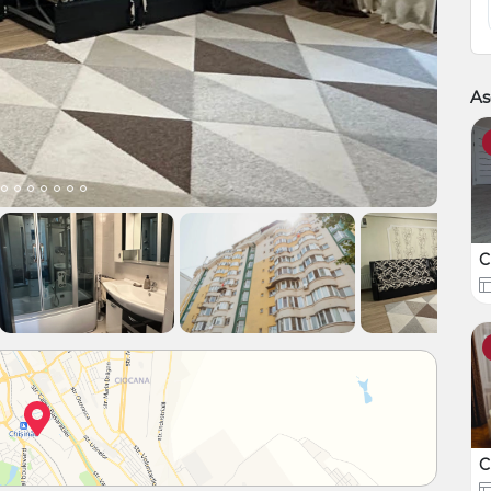
As
C
C