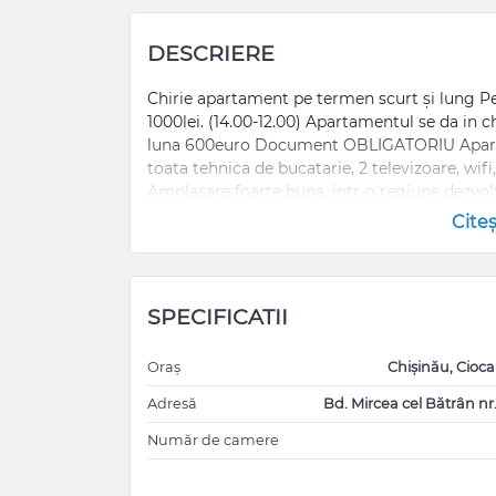
DESCRIERE
Chirie apartament pe termen scurt și lung Pe
1000lei. (14.00-12.00) Apartamentul se da in 
luna 600euro Document OBLIGATORIU Aparta
toata tehnica de bucatarie, 2 televizoare, wif
Amplasare foarte buna, intr-o regiune dezvolt
magazine, farmacii, restaurante, pădure. De l
Cite
pretul este + 100 lei La un termen mai inde
долгосрочная аренда апартаментов Почасо
леев (20:00-09:00) 24 часа 1000 леев (14:0
человек! ОБЯЗАТЕЛЬНЫЙ документ Прост
SPECIFICATII
всей кухонной техникой, 2 телевизора, W
хорошее расположение в развитом районе
Oraș
Chișinău, Cioc
рестораны, лес. При аренде от 7 дней це
более длительной аренде цена договорна
Adresă
Bd. Mircea cel Bătrân nr
Număr de camere