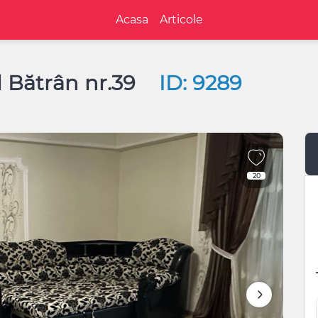
Acasa
Articole
l Bătrân nr.39
ID: 9289
20