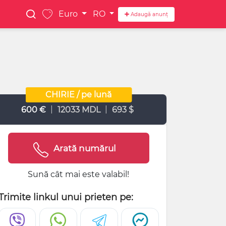
Euro
RO
Adaugă anunț
CHIRIE / pe lună
|
|
600 €
12033 MDL
693 $
Arată numărul
Sună cât mai este valabil!
Trimite linkul unui prieten pe: