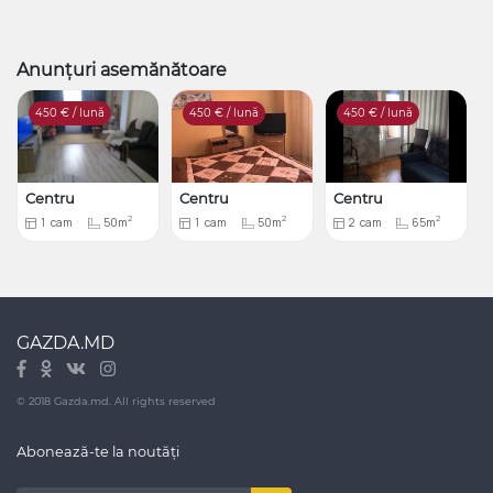
Anunțuri asemănătoare
450
€ / lună
450
€ / lună
450
€ / lună
Centru
Centru
Centru
2
2
2
1
cam
50m
1
cam
50m
2
cam
65m
GAZDA.MD
© 2018 Gazda.md. All rights reserved
Abonează-te la noutăți