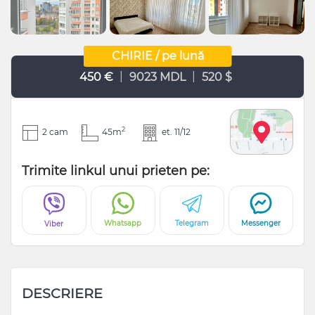
CHIRIE / pe lună
|
|
450 €
9023 MDL
520 $
2
2 cam
45m
et. 11/12
Trimite linkul unui prieten pe:
Whatsapp
Telegram
Messenger
Viber
DESCRIERE