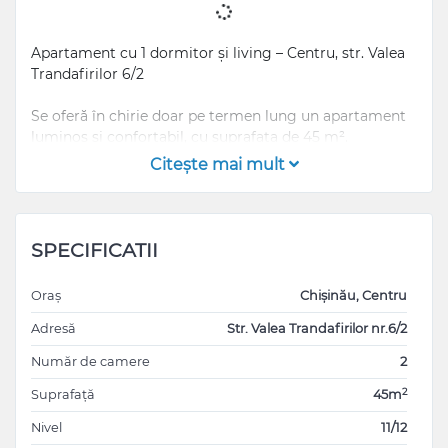
Apartament cu 1 dormitor și living – Centru, str. Valea
Trandafirilor 6/2
Se oferă în chirie doar pe termen lung un apartament
luminos și confortabil, cu suprafața de 45 m².
Citeşte mai mult
Zonă excelentă – aproape de parc, transport și
magazine. Rugăm agențiile imobiliare să nu deranjeze.
SPECIFICATII
Oraș
Chișinău, Centru
Adresă
Str. Valea Trandafirilor nr.6/2
Număr de camere
2
2
Suprafață
45m
Nivel
11/12