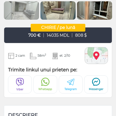
CHIRIE / pe lună
|
|
700 €
14035 MDL
808 $
2
2 cam
58m
et. 2/10
Trimite linkul unui prieten pe:
Whatsapp
Telegram
Messenger
Viber
DESCRIERE