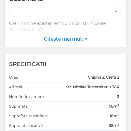
Ofer in chirie apartament cu 2 odai, str. Nicolae
Testimiteanu 3/14
Citeşte mai mult
SPECIFICATII
Oraș
Chișinău, Centru
Adresă
Str. Nicolae Testemițanu 3/14
Număr de camere
2
2
Suprafață
58m
2
Suprafața bucătăriei
18m
2
Suprafața locativă
38m