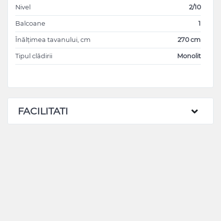
Nivel
2/10
Balcoane
1
Înălțimea tavanului, cm
270 cm
Tipul clădirii
Monolit
FACILITATI