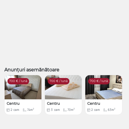
Anunțuri asemănătoare
700
€ / lună
700
€ / lună
700
€ / lună
Centru
Centru
Centru
2
2
2
2
cam
74m
3
cam
70m
2
cam
63m