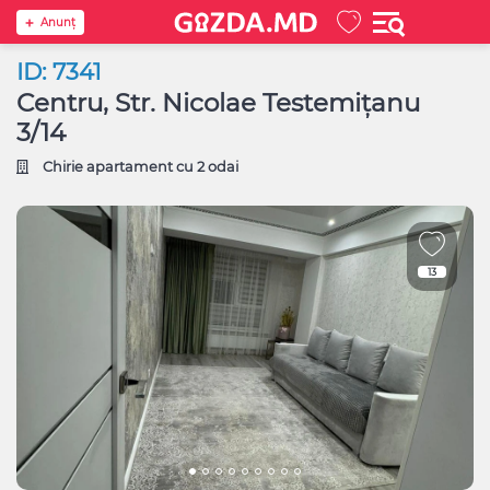
Anunţ
ID: 7341
Centru, Str. Nicolae Testemițanu
3/14
Chirie apartament cu 2 odai
13