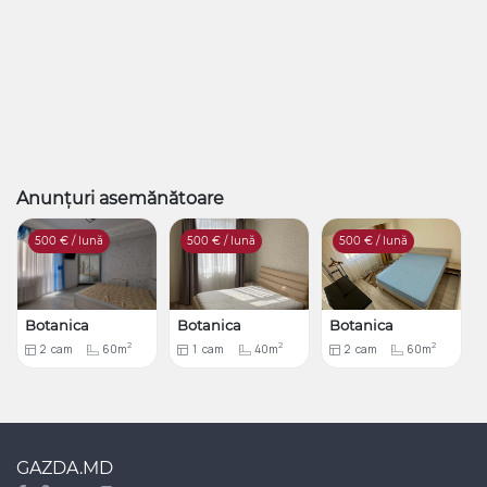
Anunțuri asemănătoare
500
€ / lună
500
€ / lună
500
€ / lună
Botanica
Botanica
Botanica
2
2
2
2
cam
60m
1
cam
40m
2
cam
60m
GAZDA.MD