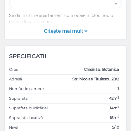
Se da in chirie apartament cu o odaie in bloc nou o
odaie. Reparatie euro.
Citeşte mai mult
SPECIFICATII
Oraș
Chișinău, Botanica
Adresă
Str. Nicolae Titulescu 28/2
Număr de camere
1
2
Suprafață
42m
2
Suprafața bucătăriei
14m
2
Suprafața locativă
18m
Nivel
5/10