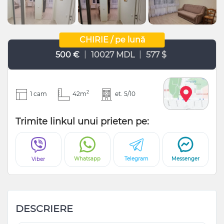
CHIRIE / pe lună
|
|
500 €
10027 MDL
577 $
2
1 cam
42m
et. 5/10
Trimite linkul unui prieten pe:
Whatsapp
Telegram
Messenger
Viber
DESCRIERE