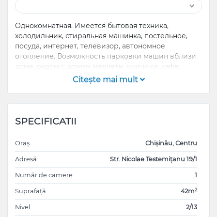
Однокомнатная. Имеется бытовая техника,
холодильник, стиральная машинка, постельное,
посуда, интернет, телевизор, автономное
отопление. Возможность парковки машин вблизи
дома, рядом с домом маркеты, клиники, кафе,
общественный транспорт
Citeşte mai mult
SPECIFICATII
Oraș
Chișinău, Centru
Adresă
Str. Nicolae Testemițanu 19/1
Număr de camere
1
2
Suprafață
42m
Nivel
2/13