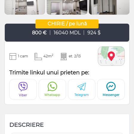
CHIRIE / pe lună
|
|
800 €
16040 MDL
924 $
2
1 cam
42m
et. 2/13
Trimite linkul unui prieten pe:
Whatsapp
Telegram
Messenger
Viber
DESCRIERE