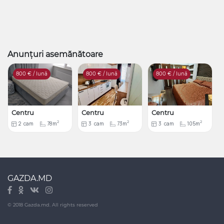
Anunțuri asemănătoare
800
€ / lună
800
€ / lună
800
€ / lună
Centru
Centru
Centru
2
2
2
2
cam
78m
3
cam
73m
3
cam
105m
GAZDA.MD
© 2018 Gazda.md. All rights reserved