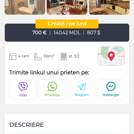
CHIRIE / pe lună
|
|
700 €
14042 MDL
807 $
2
4 cam
138m
et. 5/2
Trimite linkul unui prieten pe:
Whatsapp
Telegram
Messenger
Viber
DESCRIERE