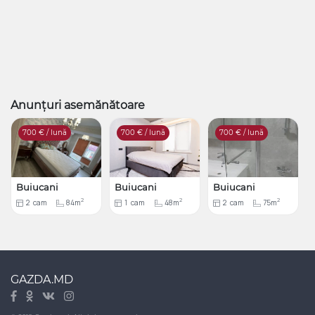
Anunțuri asemănătoare
700
€ / lună
700
€ / lună
700
€ / lună
Buiucani
Buiucani
Buiucani
2
2
2
2
cam
84m
1
cam
48m
2
cam
75m
GAZDA.MD