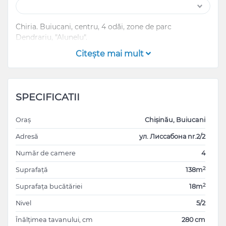
Chiria. Buiucani, centru, 4 odăi, zone de parc
Dendrariu, "Alunelu".
Citeşte mai mult
SPECIFICATII
Oraș
Chișinău, Buiucani
Adresă
ул. Лиссабона nr.2/2
Număr de camere
4
2
Suprafață
138m
2
Suprafața bucătăriei
18m
Nivel
5/2
Înălțimea tavanului, cm
280 cm