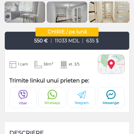
CHIRIE / pe lună
|
|
550 €
11033 MDL
635 $
2
1 cam
38m
et. 3/5
Trimite linkul unui prieten pe:
Whatsapp
Telegram
Messenger
Viber
DESCRIERE