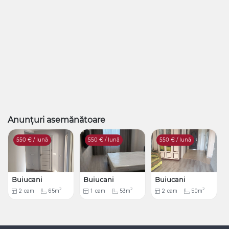
Anunțuri asemănătoare
550
€ / lună
550
€ / lună
550
€ / lună
Buiucani
Buiucani
Buiucani
2
2
2
2
cam
65m
1
cam
53m
2
cam
50m