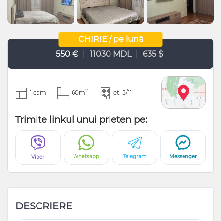
CHIRIE / pe lună
|
|
550 €
11030 MDL
635 $
2
1 cam
60m
et. 5/11
Trimite linkul unui prieten pe:
Whatsapp
Telegram
Messenger
Viber
DESCRIERE