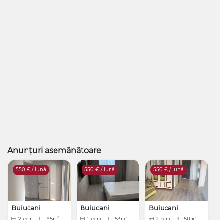
Аптека. Транспорт в любые направления в 50м от
дома.
Условия: предоплата месяц и залог (за один месяц)
- 600 euro Telgram,Whats,Viber +37379464607
Anunțuri asemănătoare
550
€ / lună
550
€ / lună
550
€ / lună
Buiucani
Buiucani
Buiucani
2
2
2
2
cam
65m
1
cam
53m
2
cam
50m