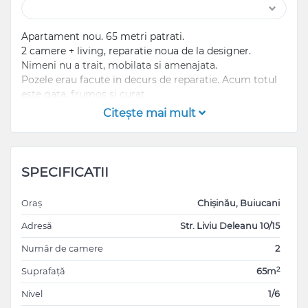
Apartament nou. 65 metri patrati.
2 camere + living, reparatie noua de la designer.
Nimeni nu a trait, mobilata si amenajata.
Pozele erau facute in decurs de reparatie. Acum totul
este gata, frumos si curat.
Se da in chirie de pe 1 septembrie.
Citeşte mai mult
SPECIFICATII
Oraș
Chișinău, Buiucani
Adresă
Str. Liviu Deleanu 10/15
Număr de camere
2
2
Suprafață
65m
Nivel
1/6