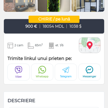
CHIRIE / pe lună
|
|
900 €
18054 MDL
1038 $
2
2 cam
65m
et. 1/6
Trimite linkul unui prieten pe:
Whatsapp
Telegram
Messenger
Viber
DESCRIERE