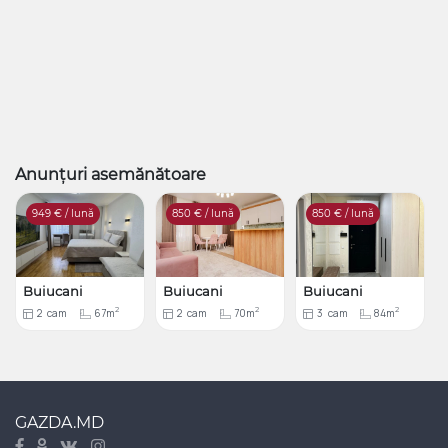
Anunțuri asemănătoare
949
€ / lună
850
€ / lună
850
€ / lună
Buiucani
Buiucani
Buiucani
2
2
2
2
cam
67m
2
cam
70m
3
cam
84m
GAZDA.MD