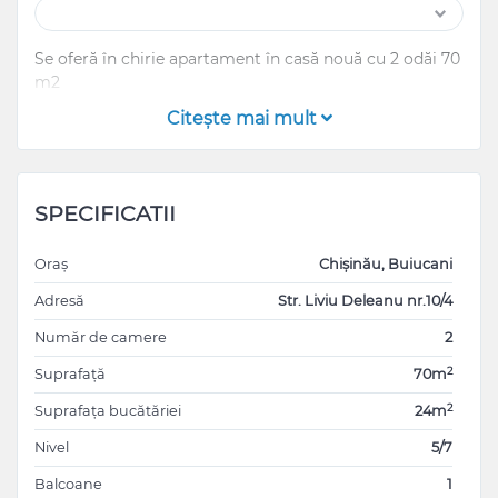
Se oferă în chirie apartament în casă nouă cu 2 odăi 70
m2
Citeşte mai mult
SPECIFICATII
Oraș
Chișinău, Buiucani
Adresă
Str. Liviu Deleanu nr.10/4
Număr de camere
2
2
Suprafață
70m
2
Suprafața bucătăriei
24m
Nivel
5/7
Balcoane
1