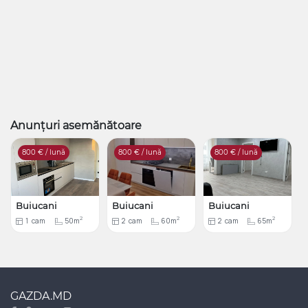
Anunțuri asemănătoare
800
€ / lună
800
€ / lună
800
€ / lună
Buiucani
Buiucani
Buiucani
2
2
2
1
cam
50m
2
cam
60m
2
cam
65m
GAZDA.MD