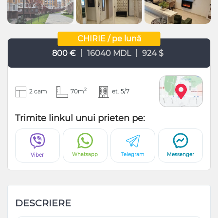
CHIRIE / pe lună
|
|
800 €
16040 MDL
924 $
2
2 cam
70m
et. 5/7
Trimite linkul unui prieten pe:
Whatsapp
Telegram
Messenger
Viber
DESCRIERE