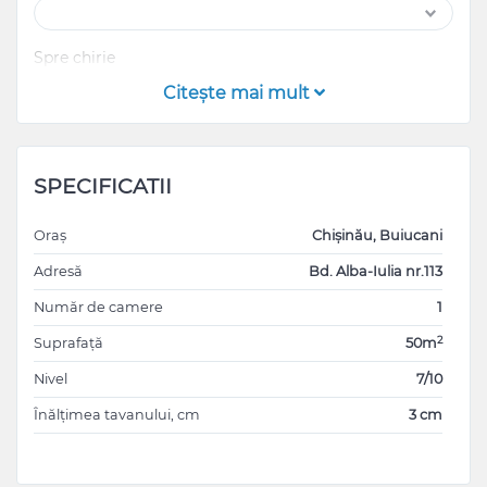
Spre chirie
Citeşte mai mult
SPECIFICATII
Oraș
Chișinău, Buiucani
Adresă
Bd. Alba-Iulia nr.113
Număr de camere
1
2
Suprafață
50m
Nivel
7/10
Înălțimea tavanului, cm
3 cm