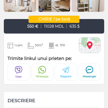
CHIRIE / pe lună
|
|
550 €
11028 MDL
635 $
2
1 cam
50m
et. 7/10
Trimite linkul unui prieten pe:
Whatsapp
Telegram
Messenger
Viber
DESCRIERE