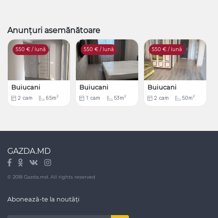
Anunțuri asemănătoare
550
€ / lună
550
€ / lună
550
€ / lună
Buiucani
Buiucani
Buiucani
2
2
2
2
cam
65m
1
cam
53m
2
cam
50m
GAZDA.MD
© 2018 Gazda.md. All rights reserved
Abonează-te la noutăți