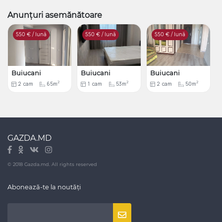
Anunțuri asemănătoare
550
€ / lună
550
€ / lună
550
€ / lună
Buiucani
Buiucani
Buiucani
2
2
2
2
cam
65m
1
cam
53m
2
cam
50m
GAZDA.MD
© 2018 Gazda.md. All rights reserved
Abonează-te la noutăți