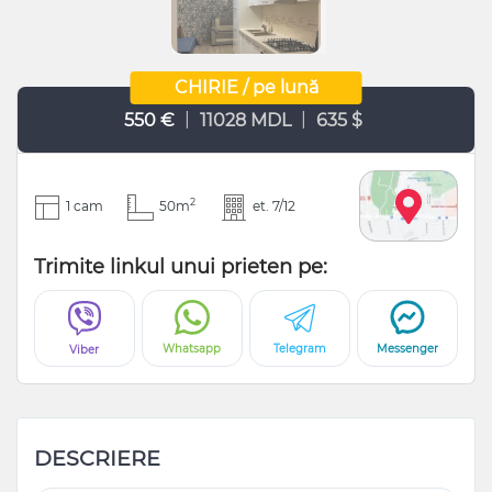
CHIRIE / pe lună
|
|
550 €
11028 MDL
635 $
2
1 cam
50m
et. 7/12
Trimite linkul unui prieten pe:
Whatsapp
Telegram
Messenger
Viber
DESCRIERE