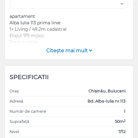
apartament
Alba Iulia 113 prima linie
1+ Living / 49.2m cadastral
Etajul 7/9 mijloc
Total mobilat
Masina de spalat vase / Condiționer /Caldura
Citeşte mai mult
autonomă
SPECIFICATII
Oraș
Chișinău, Buiucani
Adresă
Bd. Alba-Iulia nr.113
Număr de camere
1
2
Suprafață
50m
Nivel
7/12