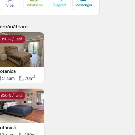
Whatsapp
Telegram
Messenger
Viber
emănătoare
850
€ / lună
otanica
2
2
cam
70m
850
€ / lună
otanica
2
3
cam
160m