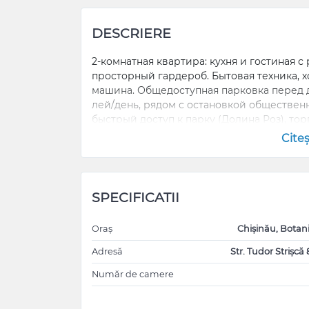
DESCRIERE
2-комнатная квартира: кухня и гостиная с
просторный гардероб. Бытовая техника, х
машина. Общедоступная парковка перед до
лей/день, рядом с остановкой общественн
быстрый доступ к парку (Долина Роз), то
Cite
SPECIFICATII
Oraș
Chișinău, Botan
Adresă
Str. Tudor Strișcă 
Număr de camere