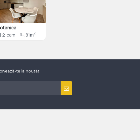
otanica
2
2
cam
81m
onează-te la noutăți