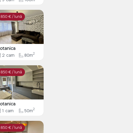
850
€ / lună
otanica
2
2
cam
80m
850
€ / lună
otanica
2
1
cam
50m
850
€ / lună