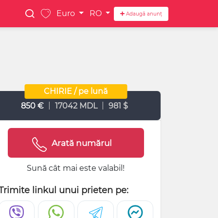
Euro
RO
Adaugă anunț
CHIRIE / pe lună
|
|
850 €
17042 MDL
981 $
Arată numărul
Sună cât mai este valabil!
Trimite linkul unui prieten pe: