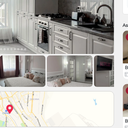
As
B
B