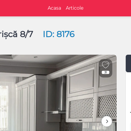
Acasa
Articole
rișcă 8/7
ID: 8176
31