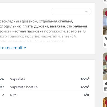
 раскладным диваном, отдельная спальня,
олодильник, плита, духовка, вытяжка, стиральная
мом, частная парковка поблизости, всего за 10
ого транспорта, супермаркетами, аптекой,
B
рговому центру MallDova и аэропорту
şte mai mult
2
ica
Suprafață
65m
B
2
8/7
Suprafața locativă
65m
2
Nivel
6/11